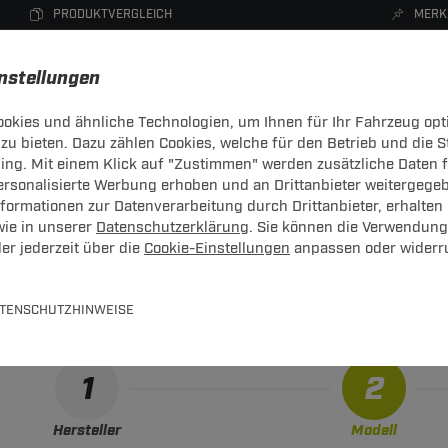
PRODUKTVERGLEICH
MERK
instellungen
okies und ähnliche Technologien, um Ihnen für Ihr Fahrzeug opt
zu bieten. Dazu zählen Cookies, welche für den Betrieb und die 
CHTRÄGER
DACHBOXEN
FAHRRADTRÄGER
ZUBEHÖR
sing. Mit einem Klick auf "Zustimmen" werden zusätzliche Daten
personalisierte Werbung erhoben und an Drittanbieter weitergege
ormationen zur Datenverarbeitung durch Drittanbieter, erhalten 
wie in unserer
Datenschutzerklärung
. Sie können die Verwendung
er jederzeit über die
Cookie-Einstellungen
anpassen oder widerr
-Kupplungskonfigurator
gende Auflistung schützt Sie und andere in Ihrer Umgebung und 
TENSCHUTZHINWEISE
1
2
Hersteller
Modell