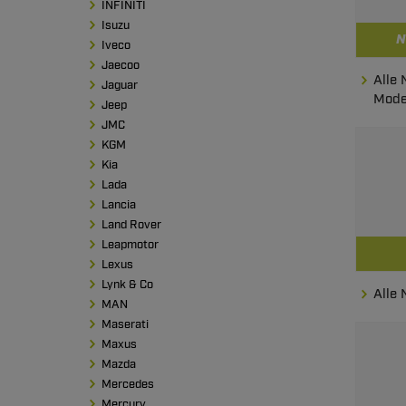
INFINITI
Isuzu
N
Iveco
Jaecoo
Alle 
Jaguar
Mode
Jeep
JMC
KGM
Kia
Lada
Lancia
Land Rover
Leapmotor
Lexus
Lynk & Co
Alle 
MAN
Maserati
Maxus
Mazda
Mercedes
Mercury