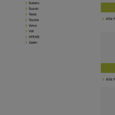
Subaru
Suzuki
Tesla
Alle
Toyota
Volvo
VW
XPENG
Zeekr
Alle