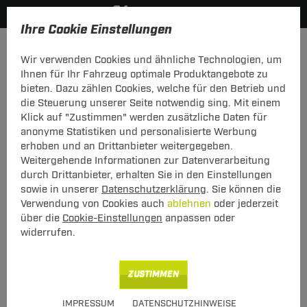
Ihre Cookie Einstellungen
Dachboxen
Kamei Dachbox
Wir verwenden Cookies und ähnliche Technologien, um
KATEGORIEN
FILTER
Ihnen für Ihr Fahrzeug optimale Produktangebote zu
bieten. Dazu zählen Cookies, welche für den Betrieb und
Kamei Dachbox
die Steuerung unserer Seite notwendig sing. Mit einem
Klick auf "Zustimmen" werden zusätzliche Daten für
anonyme Statistiken und personalisierte Werbung
Die Kamei Dachbox – ein qualitätsgeprüftes
erhoben und an Drittanbieter weitergegeben.
Transportsystem
Weitergehende Informationen zur Datenverarbeitung
durch Drittanbieter, erhalten Sie in den Einstellungen
Wenn man sich eine Dachbox kaufen möchte, um für zusätzlichen
sowie in unserer
Datenschutzerklärung
. Sie können die
Stau- und Transportraum im Auto zu sorgen, fällt die Wahl angesichts
Verwendung von Cookies auch
ablehnen
oder jederzeit
des großen Angebots nicht immer leicht: Eine Orientierungshilfe bieten
über die
Cookie-Einstellungen
anpassen oder
Auszeichnungen durch Automagazine oder Prüfinstitute, die
besonders
widerrufen.
innovative und sichere Transportsysteme
erhalten.
Regelmäßig ausgezeichnet werden die Dachboxen von Kamei. Mit
einer Kamei Dachbox kann man sich also sicher sein, dass Qualität und
Verarbeitung der Box erstklassig sind. Die Dachboxen von Kamei
ZUSTIMMEN
lassen sich außerdem auf jedem beliebigen Pkw anbringen, sofern er
über einen Dachträger verfügt, an dem die Box montiert werden kann.
IMPRESSUM
DATENSCHUTZHINWEISE
Im Sortiment von Transportsysteme24 findet man neben Kamei