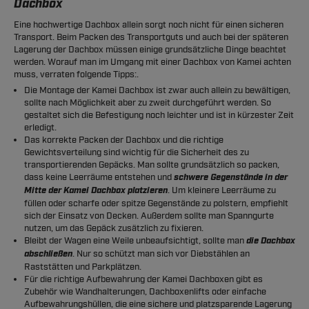
Dachbox
Eine hochwertige Dachbox allein sorgt noch nicht für einen sicheren
Transport. Beim Packen des Transportguts und auch bei der späteren
Lagerung der Dachbox müssen einige grundsätzliche Dinge beachtet
werden. Worauf man im Umgang mit einer Dachbox von Kamei achten
muss, verraten folgende Tipps:.
Die Montage der Kamei Dachbox ist zwar auch allein zu bewältigen,
sollte nach Möglichkeit aber zu zweit durchgeführt werden. So
gestaltet sich die Befestigung noch leichter und ist in kürzester Zeit
erledigt.
Das korrekte Packen der Dachbox und die richtige
Gewichtsverteilung sind wichtig für die Sicherheit des zu
transportierenden Gepäcks. Man sollte grundsätzlich so packen,
dass keine Leerräume entstehen und
schwere Gegenstände in der
Mitte der Kamei Dachbox platzieren
. Um kleinere Leerräume zu
füllen oder scharfe oder spitze Gegenstände zu polstern, empfiehlt
sich der Einsatz von Decken. Außerdem sollte man Spanngurte
nutzen, um das Gepäck zusätzlich zu fixieren.
Bleibt der Wagen eine Weile unbeaufsichtigt, sollte man
die Dachbox
abschließen
. Nur so schützt man sich vor Diebstählen an
Raststätten und Parkplätzen.
Für die richtige Aufbewahrung der Kamei Dachboxen gibt es
Zubehör wie Wandhalterungen, Dachboxenlifts oder einfache
Aufbewahrungshüllen, die eine sichere und platzsparende Lagerung