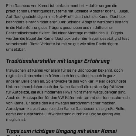
Eine Dachbox von Kamei ist einfach montiert – dafür sorgen die
praktischen Befestigungssysteme mit Schiebe-Adapter oder U-Bügel.
Auf Dachgepäckträgern mit Nut-Profil lässt sich die Kamei Dachbox
besonders einfach montieren. Der Schiebe-Adapter wird dazu einfach
in die Nutenführung des Trägers geschoben und mithilfe einer
Feststellschraube fixiert. Bei einer Montage mithilfe des U- Bügels
werden die Bügel der Kamei Dachbox unter die Träger gesetzt und fest
verschraubt. Diese Variante ist mit so gut wie allen Dachträgern
umsetzbar.
Traditionshersteller mit langer Erfahrung
Inzwischen ist Kamei vor allem für seine Dachboxen bekannt, doch
regte das Unternehmen früher auch Innovationen auch in ganz
anderen Bereichen an. So entwickelte das von Karl Meier gegründete
Unternehmen (daher auch der Name Kamei) die ersten Kopfstützen
für Autositze, die aus modernen Pkws nicht mehr wegzudenken sind.
Auch der Heckspoiler für den VW Käfer entstammt der Ideenschmiede
von Kamei. Er sollte den Kleinwagen aerodynamischer machen.
Aerodynamik spielt auch bei den Kamei Dachboxen eine große Rolle,
damit der zusätzliche Luftwiderstand durch die Box so gering wie
möglich ist.
Tipps zum richtigen Umgang mit einer Kamei