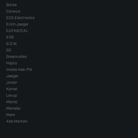
Bünte
Conwys
ECS Electronics
Erich Jaeger
EUFAB/EAL
EVB
G.D.W.
G3
Greenvalley
Hapro
Imiola Hak-Pol
Jaeger
Junior
Kamei
Levup
Memo
Menabo
Mehr
Alle Marken