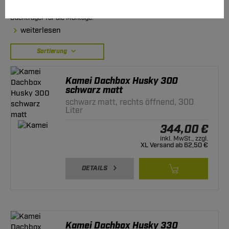
Dachboxen in unterschiedlichen Größen daher auch die passenden
Dachträger für die Montage.
weiterlesen
Sortierung
Kamei Dachbox Husky 300
schwarz matt
schwarz matt, rechts öffnend, 300
Liter
344,00 €
inkl. MwSt., zzgl.
XL Versand ab 62,50 €
DETAILS
Kamei Dachbox Husky 330