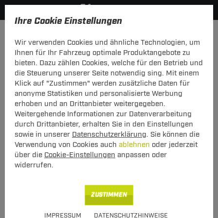
Ihre Cookie Einstellungen
Zahlungsarten
Wir verwenden Cookies und ähnliche Technologien, um
INFORMATION & SERVICE
Ihnen für Ihr Fahrzeug optimale Produktangebote zu
bieten. Dazu zählen Cookies, welche für den Betrieb und
Zahlungsarten
die Steuerung unserer Seite notwendig sing. Mit einem
Klick auf "Zustimmen" werden zusätzliche Daten für
Innerhalb unserer Kaufabwicklung bieten wir Ihnen
anonyme Statistiken und personalisierte Werbung
folgende Zahlungsarten an:
erhoben und an Drittanbieter weitergegeben.
Weitergehende Informationen zur Datenverarbeitung
1. Vorkasse
durch Drittanbieter, erhalten Sie in den Einstellungen
Nach Ihrem Einkauf erhalten Sie von uns eine
sowie in unserer
Datenschutzerklärung
. Sie können die
Eingangsbestätigung. In dieser E-Mail finden Sie neben
Verwendung von Cookies auch
ablehnen
oder jederzeit
Ihrer Kundennummer, Auftragsnummer, den bestellten
über die
Cookie-Einstellungen
anpassen oder
Artikel unsere Bankverbindung. Bitte überweisen Sie uns
widerrufen.
den Rechnungsbetrag auf das in der E-Mail genannte
Konto. Nach dem Zahlungseingang liefern wir Ihre
Bestellung umgehend aus.
ZUSTIMMEN
Verwenden Sie bitte folgende Kontoverbindung:
IMPRESSUM
DATENSCHUTZHINWEISE