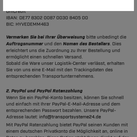
Bankverbindung:
UniCredit
IBAN: DE77 8302 0087 0030 8405 00
BIC: HYVEDEMM463
Vermerken Sie bei Ihrer Überweisung
bitte unbedingt die
Auftragsnummer
und den
Namen des Bestellers
. Dies
erleichtert uns die Zuordnung zu Ihrer Bestellung und
ermöglicht einen schnellen Versand.
Sobald die Ware unser Logistik-Center verlässt, erhalten
Sie von uns eine E-Mail mit den Trackingdaten des
entsprechenden Transportunternehmens.
2. PayPal und PayPal Ratenzahlung
Wenn Sie ein PayPal-Konto besitzen, können Sie schnell
und einfach mit Ihrer PayPal-E-Mail-Adresse und dem
entsprechenden Passwort bezahlen. Unsere PayPal-
Adresse lautet:
info@transportsysteme24.de
Mit PayPal Ratenzahlung bietet PayPal seinen Kunden mit
einem deutschen Privatkonto die Möglichkeit an, online in