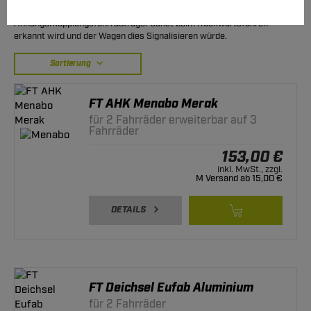
Control) Abschaltemöglichkeit, da der
Anhängerkupplungsfahrradträger sonst beim Rückwärtsfahren
erkannt wird und der Wagen dies Signalisieren würde.
Sortierung
FT AHK Menabo Merak
für 2 Fahrräder erweiterbar auf 3
Fahrräder
153,00 €
inkl. MwSt., zzgl.
M Versand ab 15,00 €
DETAILS
FT Deichsel Eufab Aluminium
für 2 Fahrräder