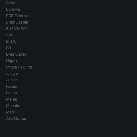
Bünte
Conwys
ECS Electronics
Erich Jaeger
EUFAB/EAL
EVB
G.D.W.
G3
Greenvalley
Hapro
Imiola Hak-Pol
Jaeger
Junior
Kamei
Levup
Memo
Menabo
Mehr
Alle Marken