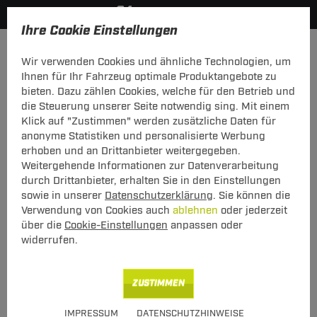
Ihre Cookie Einstellungen
Fahrradträger
Anhängerkupplungsträger
Wir verwenden Cookies und ähnliche Technologien, um
KATEGORIEN
FILTER
Ihnen für Ihr Fahrzeug optimale Produktangebote zu
bieten. Dazu zählen Cookies, welche für den Betrieb und
Anhängerkupplungsträger
die Steuerung unserer Seite notwendig sing. Mit einem
Klick auf "Zustimmen" werden zusätzliche Daten für
anonyme Statistiken und personalisierte Werbung
Bequem und Einfach: Fahrradträger für die
erhoben und an Drittanbieter weitergegeben.
Anhängerkupplung
Weitergehende Informationen zur Datenverarbeitung
durch Drittanbieter, erhalten Sie in den Einstellungen
Sofern sich eine Anhängerkupplung an Ihrem Auto befindet, können
sowie in unserer
Datenschutzerklärung
. Sie können die
Sie in Abhängigkeit von der Stützlast der Anhängerkupplung bis zu 4
Verwendung von Cookies auch
ablehnen
oder jederzeit
Fahrräder bequem und einfach mit einem Fahrradträger für die
über die
Cookie-Einstellungen
anpassen oder
Anhängerkupplung transportieren.
widerrufen.
Durch den Transport der Räder hinter dem Fahrzeug können Sie ohne
groß nachzudenken auch einmal in eine Tiefgaragen einfahren ohne auf
die maximale Einfahrsthöhe zu achten. Zusätzlich hat dieser
ZUSTIMMEN
Montageort den großen Vorteil des fast unveränderten
Spritverbrauchs. Sollten Sie noch keine Anhängerkupplung besitzen,
IMPRESSUM
DATENSCHUTZHINWEISE
achten Sie beim Kauf des Elektrosatzes auf die PDC (Parc Distance