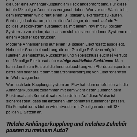
die über eine Anhängerkupplung am Heck angebracht sind. Für diese
ist ein 13- poliger Anschluss vorgeschrieben. Wer vor der Wahl steht,
dem empfehlen wir, direkt einen 13- poligen Elektrosatz zu kaufen.
Geht es jedoch darum, einen alten Anhänger, der noch auf ein 7-
poliges Stecksystem ausgelegt ist, mit einem Pkw mit 13-poligem
System zu verbinden, dann lassen sich die verschiedenen Systeme mit
einem Adapter überbrücken.
Moderne Anhänger sind auf einen 13-poligen Elektrosatz ausgelegt.
Neben der Grundbeleuchtung, die der 7-polige E-Satz ermöglicht
(Blinker, Bremslichter, Rücklichter und Nebelschlussleuchte) verfügt
der 13-polige Elektrosatz über
einige zusätzliche Funktionen
. Man
kann damit zum Beispiel die Innenbeleuchtung von Pferdetransportern
betreiben oder stellt damit die Stromversorgung von Elektrogeräten
im Wohnwagen her.
Wer noch kein Kupplungssystem am Pkw hat, dem empfehlen wir, die
Anhängerkupplung zusammen mit dem wichtigsten Zubehör, dem
Elektrosatz,
als Komplettsatz zu bestellen
. Auf diese Weise ist
sichergestellt, dass die einzelnen Komponenten zueinander passen.
Die Komplettsets bieten wir entweder mit 7-poligen oder mit 13-
poligen E-Sätzen an.
Welche Anhängerkupplung und welches Zubehör
passen zu meinem Auto?