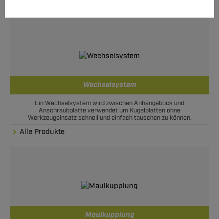
Alle Produkte
Wechselsystem
Ein Wechselsystem wird zwischen Anhängebock und
Anschraubplatte verwendet um Kugelplatten ohne
Werkzeugeinsatz schnell und einfach tauschen zu können.
Alle Produkte
Maulkupplung