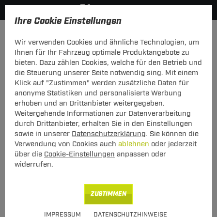
Ihre Cookie Einstellungen
Zubehör
Wir verwenden Cookies und ähnliche Technologien, um
KATEGORIEN
Ihnen für Ihr Fahrzeug optimale Produktangebote zu
bieten. Dazu zählen Cookies, welche für den Betrieb und
Zubehör
die Steuerung unserer Seite notwendig sing. Mit einem
Klick auf "Zustimmen" werden zusätzliche Daten für
Unsere Kategorien
anonyme Statistiken und personalisierte Werbung
erhoben und an Drittanbieter weitergegeben.
Weitergehende Informationen zur Datenverarbeitung
durch Drittanbieter, erhalten Sie in den Einstellungen
sowie in unserer
Datenschutzerklärung
. Sie können die
Verwendung von Cookies auch
ablehnen
oder jederzeit
über die
Cookie-Einstellungen
anpassen oder
widerrufen.
Anschraubplatten
Meistens im gewerblichen Bereich mit einem Anhängebock im
ZUSTIMMEN
Einsatz. Diverse Bauformen ermöglichen es, Höhenunterschiede
oder den Abstand zwischen Fahrzeug und Anhänger auszugleichen.
IMPRESSUM
DATENSCHUTZHINWEISE