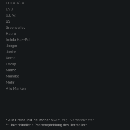
EUFAB/EAL
EVB
G.D.W.
G3
Greenvalley
Hapro
Imiola Hak-Pol
Jaeger
Junior
Kamei
Levup
Memo
Menabo
Mehr
Alle Marken
* Alle Preise inkl. deutscher MwSt.,
zzgl. Versandkosten
** Unverbindliche Preisempfehlung des Herstellers