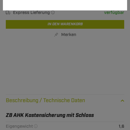
Verfügbarkeit
Sofort lieferbar
Express Lieferung
verfügbar
IN DEN WARENKORB
Merken
Technische Daten
ZB AHK Kastensicherung mit Schloss
Eigengewicht
1,6