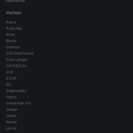
Newsletter
Marken
Atera
Auto Hak
Brink
Bünte
Conwys
ECS Electronics
Erich Jaeger
EUFAB/EAL
EVB
G.D.W.
G3
Greenvalley
Hapro
Imiola Hak-Pol
Jaeger
Junior
Kamei
Levup