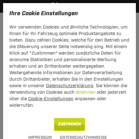
Ihre Cookie Einstellungen
Zurück zur Übersicht
Zubehör
Wir verwenden Cookies und ähnliche Technologien, um
vorheriger Artikel
nächster Artikel
Ihnen für Ihr Fahrzeug optimale Produktangebote zu
bieten. Dazu zählen Cookies, welche für den Betrieb und
Neu
die Steuerung unserer Seite notwendig sing. Mit einem
ZB AHK Kastensicherung mit Schloss
Klick auf "Zustimmen" werden zusätzliche Daten für
anonyme Statistiken und personalisierte Werbung
ZB AHK Kastensicherung mit Schloss
erhoben und an Drittanbieter weitergegeben.
Weitergehende Informationen zur Datenverarbeitung
durch Drittanbieter, erhalten Sie in den Einstellungen
sowie in unserer
Datenschutzerklärung
. Sie können die
Verwendung von Cookies auch
ablehnen
oder jederzeit
über die
Cookie-Einstellungen
anpassen oder
widerrufen.
Art.-Nr.
T24ZT1500-1
23,00 €
Unser Preis
ZUSTIMMEN
inkl. MwSt., zzgl.
S Versand ab 7,50 €
IMPRESSUM
DATENSCHUTZHINWEISE