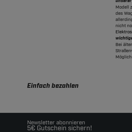
unserer
Modell 
des Wag
allerdi
nicht n
Elektro
wichtig
Bei ält
Straßen
Möglich
Einfach bezahlen
Newsletter abonnieren
5€ Gutschein sichern!