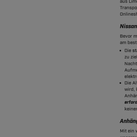
aus Lim
Transpo
Onlines
Nissan
Bevor m
am best
Die
s
zu zie
Nachte
Aufme
elekt
Die Al
wird, 
Anhän
erfor
keine
Anhäng
Mit ein