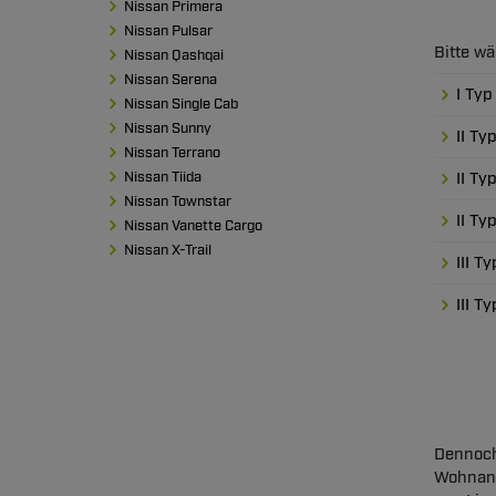
Nissan Primera
Nissan Pulsar
Bitte w
Nissan Qashqai
Nissan Serena
I Ty
Nissan Single Cab
Nissan Sunny
II Ty
Nissan Terrano
Nissan Tiida
II Ty
Nissan Townstar
II Ty
Nissan Vanette Cargo
Nissan X-Trail
III T
III T
Dennoch
Wohnanh