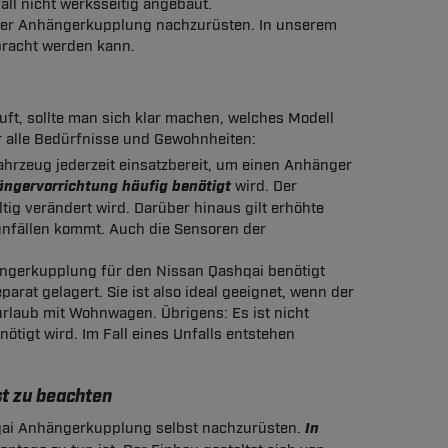
ll nicht werksseitig angebaut.
einer Anhängerkupplung nachzurüsten. In unserem
bracht werden kann.
t, sollte man sich klar machen, welches Modell
r alle Bedürfnisse und Gewohnheiten:
Fahrzeug jederzeit einsatzbereit, um einen Anhänger
ängervorrichtung häufig benötigt
wird. Der
ltig verändert wird. Darüber hinaus gilt erhöhte
nfällen kommt. Auch die Sensoren der
ngerkupplung für den Nissan Qashqai benötigt
parat gelagert. Sie ist also ideal geeignet, wenn der
rlaub mit Wohnwagen. Übrigens: Es ist nicht
nötigt wird. Im Fall eines Unfalls entstehen
t zu beachten
hqai Anhängerkupplung selbst nachzurüsten.
In