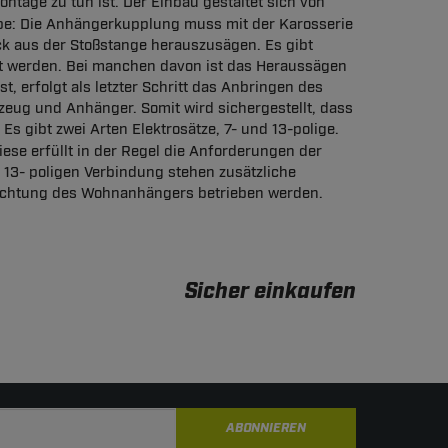
ontage zu tun ist. Der Einbau gestaltet sich von
elbe: Die Anhängerkupplung muss mit der Karosserie
ck aus der Stoßstange herauszusägen. Es gibt
ckt werden. Bei manchen davon ist das Heraussägen
 erfolgt als letzter Schritt das Anbringen des
rzeug und Anhänger. Somit wird sichergestellt, dass
 Es gibt zwei Arten Elektrosätze, 7- und 13-polige.
ese erfüllt in der Regel die Anforderungen der
 13- poligen Verbindung stehen zusätzliche
euchtung des Wohnanhängers betrieben werden.
Sicher einkaufen
ABONNIEREN