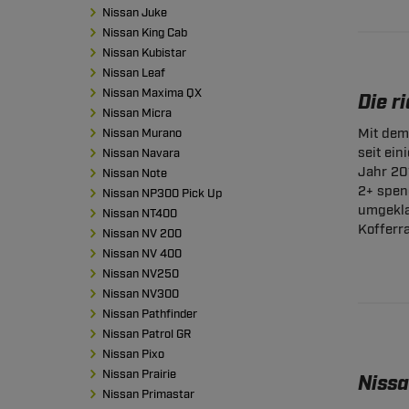
Nissan Juke
Nissan King Cab
Nissan Kubistar
Nissan Leaf
Nissan Maxima QX
Die r
Nissan Micra
Mit dem
Nissan Murano
seit ein
Nissan Navara
Jahr 20
Nissan Note
2+ spen
Nissan NP300 Pick Up
umgeklap
Nissan NT400
Kofferr
Nissan NV 200
Nissan NV 400
Nissan NV250
Nissan NV300
Nissan Pathfinder
Nissan Patrol GR
Nissan Pixo
Nissan Prairie
Niss
Nissan Primastar