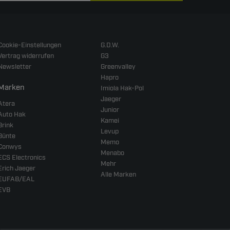
Cookie-Einstellungen
G.D.W.
Vertrag widerrufen
G3
Newsletter
Greenvalley
Hapro
Marken
Imiola Hak-Pol
Jaeger
Atera
Junior
Auto Hak
Kamei
Brink
Levup
Bünte
Memo
Conwys
Menabo
ECS Electronics
Mehr
Erich Jaeger
Alle Marken
EUFAB/EAL
EVB