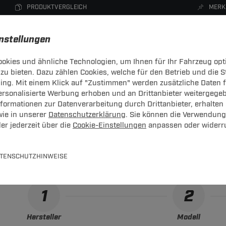
PRODUKTVERGLEICH
MERK
instellungen
okies und ähnliche Technologien, um Ihnen für Ihr Fahrzeug opt
zu bieten. Dazu zählen Cookies, welche für den Betrieb und die 
CHTRÄGER
DACHBOXEN
FAHRRADTRÄGER
ZUBEHÖR
sing. Mit einem Klick auf "Zustimmen" werden zusätzliche Daten
personalisierte Werbung erhoben und an Drittanbieter weitergege
Qashqai
ormationen zur Datenverarbeitung durch Drittanbieter, erhalten 
wie in unserer
Datenschutzerklärung
. Sie können die Verwendung
er jederzeit über die
Cookie-Einstellungen
anpassen oder widerr
-Kupplungskonfigurator
gende Auflistung schützt Sie und andere in Ihrer Umgebung und 
TENSCHUTZHINWEISE
1
2
Hersteller
Modell