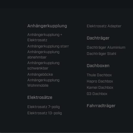
Anhängerkupplung
Elektrosatz Adapter
Anhängerkupplung +
Dachträger
Elektrosatz
Anhängerkupplung starr
Dachträger Aluminium
Anhängerkupplung
Dachträger Stahl
abnehmbar
Anhängerkupplung
Dachboxen
schwenkbar
Anhängeböcke
Thule Dachbox
Anhängerkupplung
Hapro Dachbox
Wohnmobile
Kamei Dachbox
G3 Dachbox
Elektrosätze
Fahrradträger
Elektrosatz 7-polig
Elektrosatz 13-polig