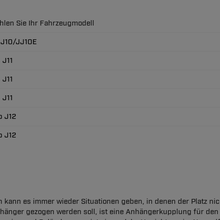
ählen Sie Ihr Fahrzeugmodell
p J10/JJ10E
p J11
p J11
p J11
yp J12
yp J12
 kann es immer wieder Situationen geben, in denen der Platz nich
änger gezogen werden soll, ist eine Anhängerkupplung für den