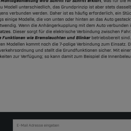
 Montageanleitung wird Schritt für Schritt erklärt
, was für die M
zu Modell unterschiedlich, das Grundprinzip ist aber stets dass
ens verbunden werden. Daher ist es häufig erforderlich, ein Stü
ngs einige Modelle, die von unten oder hinten an das Auto geste
otwendig. Wenn die Anhängerkupplung mit dem Auto verbunden ist,
satzes
. Dieser sorgt für die elektrische Verbindung zwischen Fah
e Funktionen wie Bremsleuchten und Blinker
betriebsbereit sind.
eren Modellen kommt noch die 7-polige Verbindung zum Einsatz. Di
verkehrsordnung und stellt die Grundfunktionen sicher. Mit einer
keiten zur Verfügung; so kann damit zum Beispiel die Innenbel