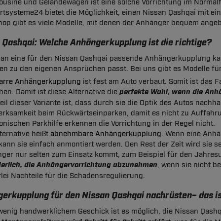
ousine und Geländewagen ist eine solche Vorrichtung im Normalfa
rtsysteme24 bietet die Möglichkeit, einen Nissan Qashqai mit 
hop gibt es viele Modelle, mit denen der Anhänger bequem ange
 Qashqai: Welche Anhängerkupplung ist die richtige?
an eine für den Nissan Qashqai passende Anhängerkupplung kauf
en zu den eigenen Ansprüchen passt. Bei uns gibt es Modelle fü
tarre Anhängerkupplung
ist fest am Auto verbaut. Somit ist das 
hen. Damit ist diese Alternative die
perfekte Wahl, wenn die Anh
il dieser Variante ist, dass durch sie die Optik des Autos nachha
rksamkeit beim Rückwärtseinparken, damit es nicht zu Auffahru
ronischen Parkhilfe erkennen die Vorrichtung in der Regel nicht.
ternative heißt
abnehmbare Anhängerkupplung
. Wenn eine Anhä
kann sie einfach anmontiert werden. Den Rest der Zeit wird sie se
ger nur selten zum Einsatz kommt, zum Beispiel für den Jahresu
derlich, die Anhängervorrichtung abzunehmen
, wenn sie nicht be
rlei Nachteile für die Schadensregulierung.
erkupplung für den Nissan Qashqai nachrüsten– das is
 wenig handwerklichem Geschick ist es möglich, die Nissan Qas