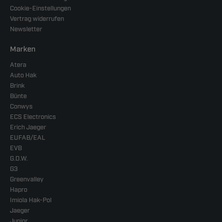
Cookie-Einstellungen
Vertrag widerrufen
Newsletter
Marken
Atera
Auto Hak
Brink
Bünte
Conwys
ECS Electronics
Erich Jaeger
EUFAB/EAL
EVB
G.D.W.
G3
Greenvalley
Hapro
Imiola Hak-Pol
Jaeger
Junior