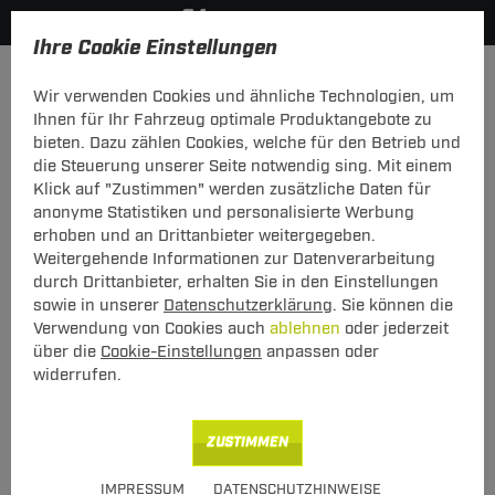
Ihre Cookie Einstellungen
Anhängerkupplung-finden-nach-Hersteller
JMC
Wir verwenden Cookies und ähnliche Technologien, um
HERSTELLERÜBERSICHT
Ihnen für Ihr Fahrzeug optimale Produktangebote zu
bieten. Dazu zählen Cookies, welche für den Betrieb und
PKW-Kupplungskonfigurator
die Steuerung unserer Seite notwendig sing. Mit einem
Klick auf "Zustimmen" werden zusätzliche Daten für
Die folgende Auflistung schützt Sie und andere in Ihrer
anonyme Statistiken und personalisierte Werbung
Umgebung und ermöglicht ein unbeschwertes
erhoben und an Drittanbieter weitergegeben.
Urlaubserlebnis.
Weitergehende Informationen zur Datenverarbeitung
durch Drittanbieter, erhalten Sie in den Einstellungen
sowie in unserer
Datenschutzerklärung
. Sie können die
1
2
3
Verwendung von Cookies auch
ablehnen
oder jederzeit
Hersteller
Modell
über die
Cookie-Einstellungen
anpassen oder
Typ
widerrufen.
Das Anhängerkupplung Programm für
ZUSTIMMEN
JMC
IMPRESSUM
DATENSCHUTZHINWEISE