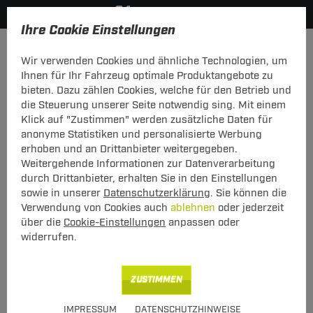
Ihre Cookie Einstellungen
Anhängerkupplung-finden-nach-Hersteller
Cadillac
Wir verwenden Cookies und ähnliche Technologien, um
HERSTELLERÜBERSICHT
Ihnen für Ihr Fahrzeug optimale Produktangebote zu
bieten. Dazu zählen Cookies, welche für den Betrieb und
PKW-Kupplungskonfigurator
die Steuerung unserer Seite notwendig sing. Mit einem
Klick auf "Zustimmen" werden zusätzliche Daten für
Die folgende Auflistung schützt Sie und andere in Ihrer
anonyme Statistiken und personalisierte Werbung
Umgebung und ermöglicht ein unbeschwertes
erhoben und an Drittanbieter weitergegeben.
Urlaubserlebnis.
Weitergehende Informationen zur Datenverarbeitung
durch Drittanbieter, erhalten Sie in den Einstellungen
sowie in unserer
Datenschutzerklärung
. Sie können die
1
2
3
Verwendung von Cookies auch
ablehnen
oder jederzeit
Hersteller
Modell
über die
Cookie-Einstellungen
anpassen oder
Typ
widerrufen.
Das Anhängerkupplung Programm für
ZUSTIMMEN
Cadillac
IMPRESSUM
DATENSCHUTZHINWEISE