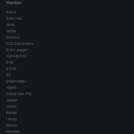
Marken
Atera
Auto Hak
Brink
Bünte
Conwys
ECS Electronics
Erich Jaeger
EUFAB/EAL
EVB
G.D.W.
G3
Greenvalley
Hapro
Imiola Hak-Pol
Jaeger
Junior
Kamei
Levup
Memo
Menabo