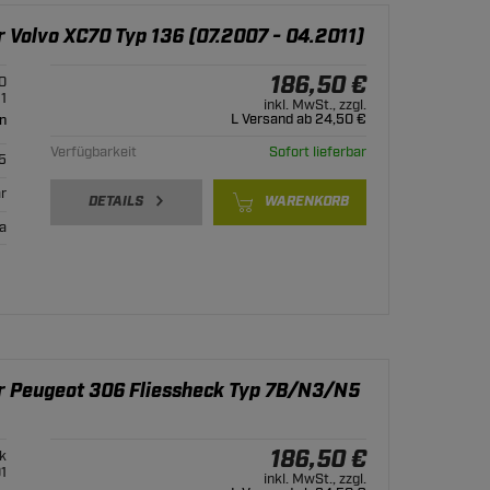
 Volvo XC70 Typ 136 (07.2007 - 04.2011)
186,50 €
0
1
inkl. MwSt., zzgl.
L Versand ab 24,50 €
n
Verfügbarkeit
Sofort lieferbar
5
r
DETAILS
WARENKORB
ja
ür Peugeot 306 Fliessheck Typ 7B/N3/N5
186,50 €
k
1
inkl. MwSt., zzgl.