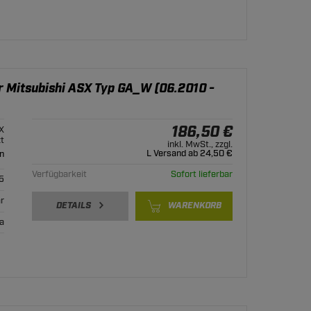
r Mitsubishi ASX Typ GA_W (06.2010 -
186,50 €
X
zt
inkl. MwSt., zzgl.
L Versand ab 24,50 €
n
Verfügbarkeit
Sofort lieferbar
5
r
DETAILS
WARENKORB
ja