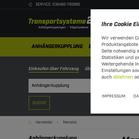
SERVICE: 036482-783985
Ihre Cookie E
Wir verwenden Co
Produktangebote 
ANHÄNGERKUPPLUNG
ELEKTROSÄTZE
DA
Seite notwendig 
Statistiken und 
Weitergehende Inf
Einkaufen über Fahrzeug
über Schlüsselnummer
Einstellungen so
auch
ablehnen
od
IMPRESSUM
DA
SUCHE
Hersteller
Menabo
Anhängerkupplung