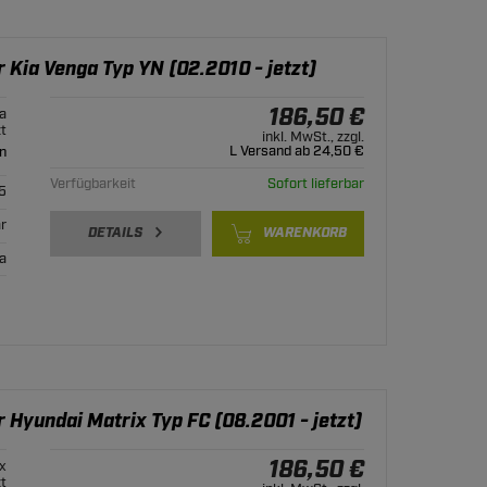
 Kia Venga Typ YN (02.2010 - jetzt)
186,50 €
a
zt
inkl. MwSt., zzgl.
L Versand ab 24,50 €
n
Verfügbarkeit
Sofort lieferbar
5
r
DETAILS
WARENKORB
ja
 Hyundai Matrix Typ FC (08.2001 - jetzt)
186,50 €
x
zt