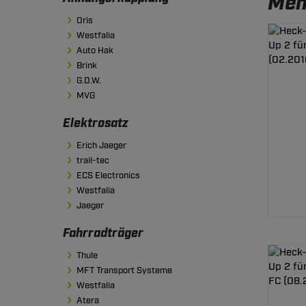
Men
Oris
Westfalia
Auto Hak
Brink
G.D.W.
MVG
Elektrosatz
Erich Jaeger
trail-tec
ECS Electronics
Westfalia
Jaeger
Fahrradträger
Thule
MFT Transport Systeme
Westfalia
Atera