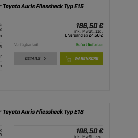
 Toyota Auris Fliessheck Typ E15
186,50 €
k
2
inkl. MwSt., zzgl.
L Versand ab 24,50 €
n
Verfügbarkeit
Sofort lieferbar
5
r
DETAILS
WARENKORB
ja
 Toyota Auris Fliessheck Typ E18
186,50 €
k
9
inkl. MwSt., zzgl.