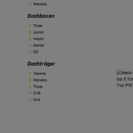
Menabo
Dachboxen
Thule
Junior
Hapro
Kamei
G3
Dachträger
Yakima
Menabo
Thule
EVB
Oris