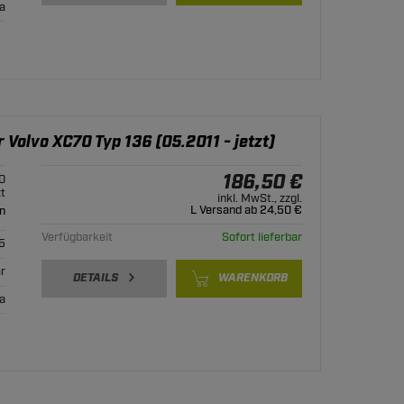
ja
 Volvo XC70 Typ 136 (05.2011 - jetzt)
186,50 €
0
zt
inkl. MwSt., zzgl.
L Versand ab 24,50 €
n
Verfügbarkeit
Sofort lieferbar
5
r
DETAILS
WARENKORB
ja