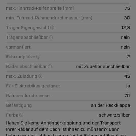
max. Fahrrad-Reifenbreite (mm)
75
min. Fahrrad-Rahmendurchmesser (mm)
30
Träger Eigengewicht
12,3
Träger abschließbar
nein
vormontiert
nein
Fahrradplätze
2
Räder abschließbar
mit Zubehör abschließbar
max. Zuladung
45
Für Elektrobikes geeignet
ja
Rahmendurchmesser
70
Befestigung
an der Heckklappe
Farbe
schwarz/silber
Haben Sie keine Anhängerkupplung und der Transport
Ihrer Räder auf dem Dach ist Ihnen zu mühsam? Dann
haben wir die richtige Lösung für Ihr Fahrzeug! Benutzen