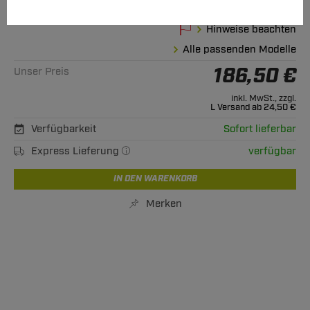
10.2012 - jetzt
Hinweise beachten
Alle passenden Modelle
186,50 €
Unser Preis
inkl. MwSt., zzgl.
L Versand ab 24,50 €
Verfügbarkeit
Sofort lieferbar
Express Lieferung
verfügbar
IN DEN WARENKORB
Merken