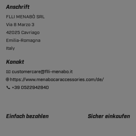
Anschrift
FLLI MENABÒ SRL
Via 8 Marzo 3
42025 Cavriago
Emilia-Romagna
Italy
Konakt
📧
customercare@flli-menabo.it
🌐
https://www.menabocaraccessories.com/de/
📞
+39 0522942840
Einfach bezahlen
Sicher einkaufen