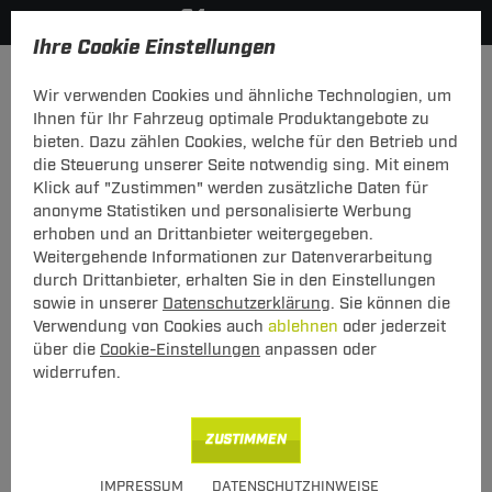
Ihre Cookie Einstellungen
Hersteller
Menabo
Wir verwenden Cookies und ähnliche Technologien, um
Hier geht's zur Fahrzeugübersicht:
Ford B-Max
Ihnen für Ihr Fahrzeug optimale Produktangebote zu
bieten. Dazu zählen Cookies, welche für den Betrieb und
die Steuerung unserer Seite notwendig sing. Mit einem
Klick auf "Zustimmen" werden zusätzliche Daten für
anonyme Statistiken und personalisierte Werbung
Heck-Fahrradträger Stand Up 2 für Ford
erhoben und an Drittanbieter weitergegeben.
B-Max Typ JK (10.2012 - jetzt)
Weitergehende Informationen zur Datenverarbeitung
durch Drittanbieter, erhalten Sie in den Einstellungen
sowie in unserer
Datenschutzerklärung
. Sie können die
Verwendung von Cookies auch
ablehnen
oder jederzeit
über die
Cookie-Einstellungen
anpassen oder
widerrufen.
Art.-Nr.
T24FT059-61
ZUSTIMMEN
Geeignet für
Ford
B-Max
IMPRESSUM
DATENSCHUTZHINWEISE