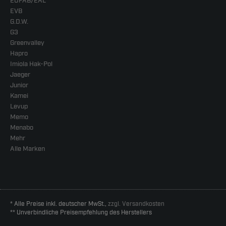
EUFAB/EAL
EVB
G.D.W.
G3
Greenvalley
Hapro
Imiola Hak-Pol
Jaeger
Junior
Kamei
Levup
Memo
Menabo
Mehr
Alle Marken
* Alle Preise inkl. deutscher MwSt.,
zzgl. Versandkosten
** Unverbindliche Preisempfehlung des Herstellers