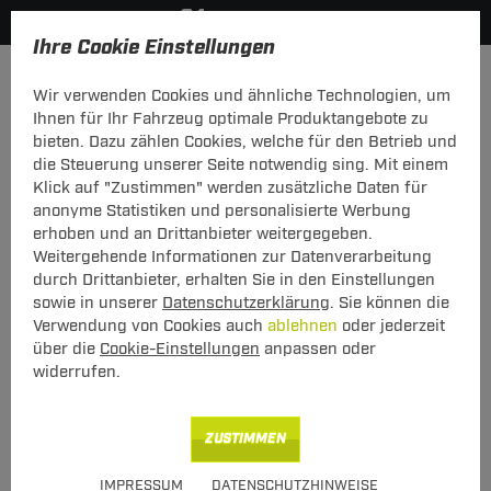
Ihre Cookie Einstellungen
Anhängerkupplung-finden-nach-Hersteller
Skoda
Rooms
Wir verwenden Cookies und ähnliche Technologien, um
MODELÜBERSICHT
Ihnen für Ihr Fahrzeug optimale Produktangebote zu
bieten. Dazu zählen Cookies, welche für den Betrieb und
PKW-Kupplungskonfigurator
die Steuerung unserer Seite notwendig sing. Mit einem
Klick auf "Zustimmen" werden zusätzliche Daten für
Die folgende Auflistung schützt Sie und andere in Ihrer
anonyme Statistiken und personalisierte Werbung
Umgebung und ermöglicht ein unbeschwertes
erhoben und an Drittanbieter weitergegeben.
Urlaubserlebnis.
Weitergehende Informationen zur Datenverarbeitung
durch Drittanbieter, erhalten Sie in den Einstellungen
sowie in unserer
Datenschutzerklärung
. Sie können die
1
2
3
Verwendung von Cookies auch
ablehnen
oder jederzeit
Hersteller
Modell
Typ
über die
Cookie-Einstellungen
anpassen oder
widerrufen.
Anhängerkupplung und Elektrosatz für den Skoda
ZUSTIMMEN
Roomster finden.
IMPRESSUM
DATENSCHUTZHINWEISE