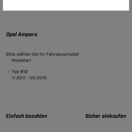
Opel Ampera
Bitte wählen Sie Ihr Fahrzeugmodell
Modellart
Typ R12
11.2011 - 03.2015
Einfach bezahlen
Sicher einkaufen