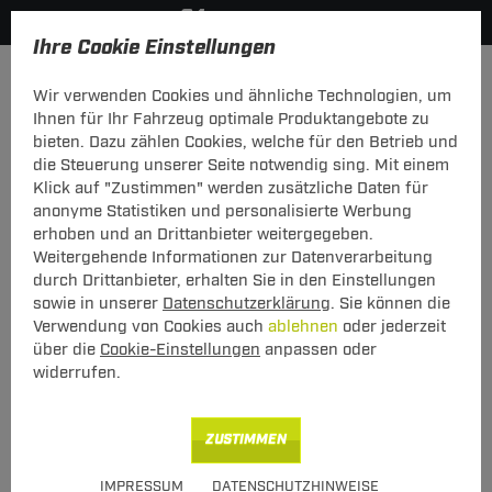
Ihre Cookie Einstellungen
Anhängerkupplung-finden-nach-Hersteller
Opel
Ampera
Wir verwenden Cookies und ähnliche Technologien, um
MODELÜBERSICHT
Ihnen für Ihr Fahrzeug optimale Produktangebote zu
bieten. Dazu zählen Cookies, welche für den Betrieb und
PKW-Kupplungskonfigurator
die Steuerung unserer Seite notwendig sing. Mit einem
Klick auf "Zustimmen" werden zusätzliche Daten für
Die folgende Auflistung schützt Sie und andere in Ihrer
anonyme Statistiken und personalisierte Werbung
Umgebung und ermöglicht ein unbeschwertes
erhoben und an Drittanbieter weitergegeben.
Urlaubserlebnis.
Weitergehende Informationen zur Datenverarbeitung
durch Drittanbieter, erhalten Sie in den Einstellungen
sowie in unserer
Datenschutzerklärung
. Sie können die
1
2
3
Verwendung von Cookies auch
ablehnen
oder jederzeit
Hersteller
Modell
Typ
über die
Cookie-Einstellungen
anpassen oder
widerrufen.
Anhängerkupplung und Elektrosatz für den Opel
ZUSTIMMEN
Ampera finden.
IMPRESSUM
DATENSCHUTZHINWEISE