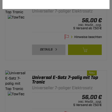
Universal E-Satz 7-polig mit Top
Tronic
Universeller 7-poliger Elektrosatz
56,00 €
inkl. MwSt., zzgl.
S Versand ab 7,50 €
Hinweise beachten
DETAILS
Neu
Universal E-Satz 7-polig mit Top
Tronic
Universeller 7-poliger Elektrosatz
56,00 €
inkl. MwSt., zzgl.
S Versand ab 7,50 €