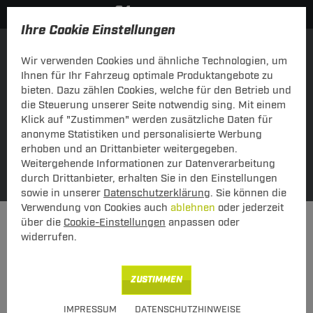
Ihre Cookie Einstellungen
Einkaufen über Fahrzeug
über Schlüsselnummer
Wir verwenden Cookies und ähnliche Technologien, um
Ihnen für Ihr Fahrzeug optimale Produktangebote zu
bieten. Dazu zählen Cookies, welche für den Betrieb und
die Steuerung unserer Seite notwendig sing. Mit einem
Klick auf "Zustimmen" werden zusätzliche Daten für
anonyme Statistiken und personalisierte Werbung
erhoben und an Drittanbieter weitergegeben.
Weitergehende Informationen zur Datenverarbeitung
Meine Fahrzeuge
SUCHE
durch Drittanbieter, erhalten Sie in den Einstellungen
sowie in unserer
Datenschutzerklärung
. Sie können die
Verwendung von Cookies auch
ablehnen
oder jederzeit
Elektrosätze
Elektrosatz 7-polig
über die
Cookie-Einstellungen
anpassen oder
widerrufen.
KATEGORIEN
Elektrosatz 7-polig
ZUSTIMMEN
Neu
IMPRESSUM
DATENSCHUTZHINWEISE