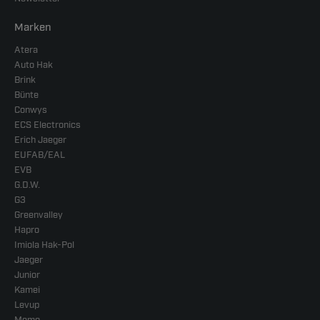
Marken
Atera
Auto Hak
Brink
Bünte
Conwys
ECS Electronics
Erich Jaeger
EUFAB/EAL
EVB
G.D.W.
G3
Greenvalley
Hapro
Imiola Hak-Pol
Jaeger
Junior
Kamei
Levup
Memo