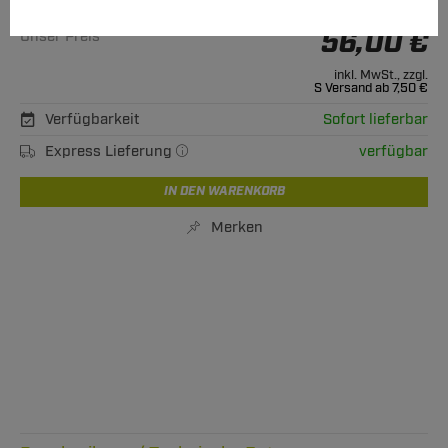
Alle passenden Modelle
56,00 €
Unser Preis
inkl. MwSt., zzgl.
S Versand ab 7,50 €
Verfügbarkeit
Sofort lieferbar
Express Lieferung
verfügbar
IN DEN WARENKORB
Merken