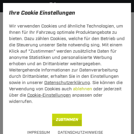
Ihre Cookie Einstellungen
Elektrosätze
Elektrosatz 7-polig
Wir verwenden Cookies und ähnliche Technologien, um
Hier geht's zur Fahrzeugübersicht:
VW Golf III Cabrio
Ihnen für Ihr Fahrzeug optimale Produktangebote zu
bieten. Dazu zählen Cookies, welche für den Betrieb und
Neu
die Steuerung unserer Seite notwendig sing. Mit einem
Klick auf "Zustimmen" werden zusätzliche Daten für
anonyme Statistiken und personalisierte Werbung
Elektrosatz 7-pol. von TowTec: VW Golf
erhoben und an Drittanbieter weitergegeben.
III Cabrio Typ 1E7
Weitergehende Informationen zur Datenverarbeitung
durch Drittanbieter, erhalten Sie in den Einstellungen
Universeller 7-poliger Elektrosatz
sowie in unserer
Datenschutzerklärung
. Sie können die
Verwendung von Cookies auch
ablehnen
oder jederzeit
über die
Cookie-Einstellungen
anpassen oder
Art.-Nr.
T247TT21-248
widerrufen.
Geeignet für
VW
Golf III Cabrio
07.1993 - 05.1998
ZUSTIMMEN
Hinweise beachten
IMPRESSUM
DATENSCHUTZHINWEISE