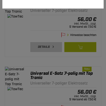
Universal E-Satz 7-polig mit Top
Tronic
Universeller 7-poliger Elektrosatz
56,00 €
inkl. MwSt., zzgl.
S Versand ab 7,50 €
Hinweise beachten
DETAILS
Neu
Universal E-Satz 7-polig mit Top
Tronic
Universeller 7-poliger Elektrosatz
56,00 €
inkl. MwSt., zzgl.
S Versand ab 7,50 €