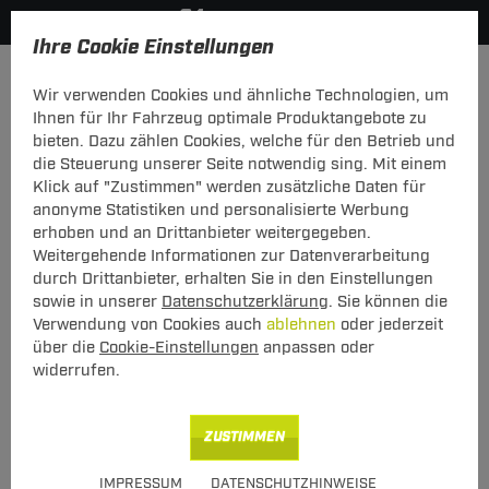
Ihre Cookie Einstellungen
Anhängerkupplung-finden-nach-Hersteller
Ford
Puma
Wir verwenden Cookies und ähnliche Technologien, um
MODELÜBERSICHT
Ihnen für Ihr Fahrzeug optimale Produktangebote zu
bieten. Dazu zählen Cookies, welche für den Betrieb und
PKW-Kupplungskonfigurator
die Steuerung unserer Seite notwendig sing. Mit einem
Klick auf "Zustimmen" werden zusätzliche Daten für
Die folgende Auflistung schützt Sie und andere in Ihrer
anonyme Statistiken und personalisierte Werbung
Umgebung und ermöglicht ein unbeschwertes
erhoben und an Drittanbieter weitergegeben.
Urlaubserlebnis.
Weitergehende Informationen zur Datenverarbeitung
durch Drittanbieter, erhalten Sie in den Einstellungen
sowie in unserer
Datenschutzerklärung
. Sie können die
1
2
3
Verwendung von Cookies auch
ablehnen
oder jederzeit
Hersteller
Modell
Typ
über die
Cookie-Einstellungen
anpassen oder
widerrufen.
Anhängerkupplung und Elektrosatz für den Ford
ZUSTIMMEN
Puma finden.
IMPRESSUM
DATENSCHUTZHINWEISE