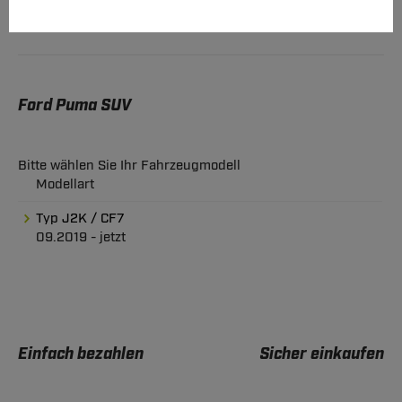
Ford Puma SUV
Bitte wählen Sie Ihr Fahrzeugmodell
Modellart
Typ J2K / CF7
09.2019 - jetzt
Einfach bezahlen
Sicher einkaufen