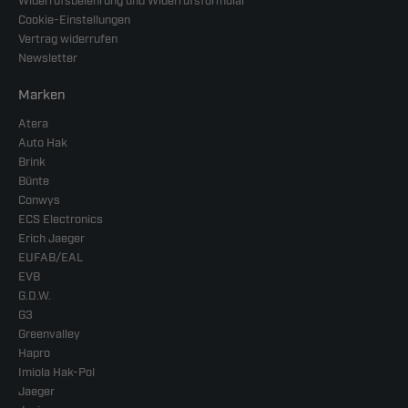
Widerrufsbelehrung und Widerrufsformular
Cookie-Einstellungen
Vertrag widerrufen
Newsletter
Marken
Atera
Auto Hak
Brink
Bünte
Conwys
ECS Electronics
Erich Jaeger
EUFAB/EAL
EVB
G.D.W.
G3
Greenvalley
Hapro
Imiola Hak-Pol
Jaeger