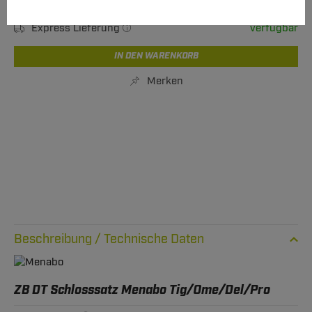
Verfügbarkeit
Sofort lieferbar
Express Lieferung
verfügbar
IN DEN WARENKORB
Merken
Technische Daten
ZB DT Schlosssatz Menabo Tig/Ome/Del/Pro