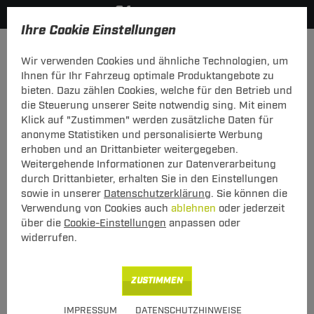
Ihre Cookie Einstellungen
Zurück zur Übersicht
Zubehör
Sonstiges
Wir verwenden Cookies und ähnliche Technologien, um
vorheriger Artikel
nächster Artikel
Ihnen für Ihr Fahrzeug optimale Produktangebote zu
bieten. Dazu zählen Cookies, welche für den Betrieb und
die Steuerung unserer Seite notwendig sing. Mit einem
Klick auf "Zustimmen" werden zusätzliche Daten für
anonyme Statistiken und personalisierte Werbung
ZB DT Schlosssatz Menabo
erhoben und an Drittanbieter weitergegeben.
Tig/Ome/Del/Pro
Weitergehende Informationen zur Datenverarbeitung
durch Drittanbieter, erhalten Sie in den Einstellungen
ZB DT Schlosssatz Menabo
sowie in unserer
Datenschutzerklärung
. Sie können die
Tig/Ome/Del/Pro
Verwendung von Cookies auch
ablehnen
oder jederzeit
über die
Cookie-Einstellungen
anpassen oder
widerrufen.
Art.-Nr.
T24ZT806-1
13,00 €
Unser Preis
ZUSTIMMEN
inkl. MwSt., zzgl.
S Versand ab 7,50 €
IMPRESSUM
DATENSCHUTZHINWEISE