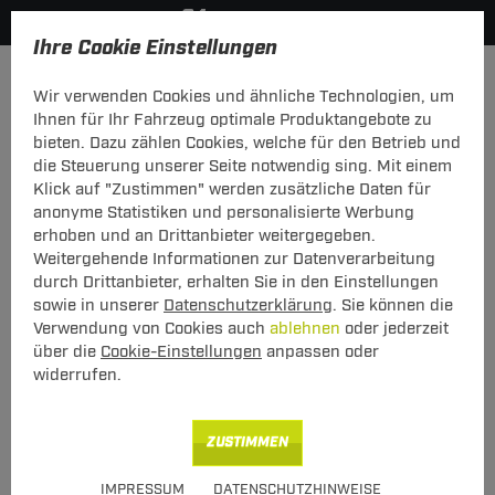
Ihre Cookie Einstellungen
Zurück zur Übersicht
Zubehör
Sonstiges
Wir verwenden Cookies und ähnliche Technologien, um
vorheriger Artikel
nächster Artikel
Ihnen für Ihr Fahrzeug optimale Produktangebote zu
bieten. Dazu zählen Cookies, welche für den Betrieb und
die Steuerung unserer Seite notwendig sing. Mit einem
ZB AHK 4 Einsteckmuttern mit Gewinde
Klick auf "Zustimmen" werden zusätzliche Daten für
anonyme Statistiken und personalisierte Werbung
ZB AHK 4 Einsteckmuttern mit Gewinde
erhoben und an Drittanbieter weitergegeben.
Weitergehende Informationen zur Datenverarbeitung
durch Drittanbieter, erhalten Sie in den Einstellungen
Art.-Nr.
T24ZT845-1
sowie in unserer
Datenschutzerklärung
. Sie können die
Verwendung von Cookies auch
ablehnen
oder jederzeit
13,00 €
Unser Preis
über die
Cookie-Einstellungen
anpassen oder
widerrufen.
inkl. MwSt., zzgl.
S Versand ab 7,50 €
Verfügbarkeit
Sofort lieferbar
ZUSTIMMEN
Express Lieferung
verfügbar
IMPRESSUM
DATENSCHUTZHINWEISE