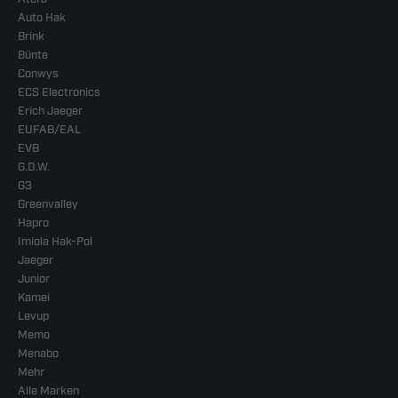
Auto Hak
Brink
Bünte
Conwys
ECS Electronics
Erich Jaeger
EUFAB/EAL
EVB
G.D.W.
G3
Greenvalley
Hapro
Imiola Hak-Pol
Jaeger
Junior
Kamei
Levup
Memo
Menabo
Mehr
Alle Marken