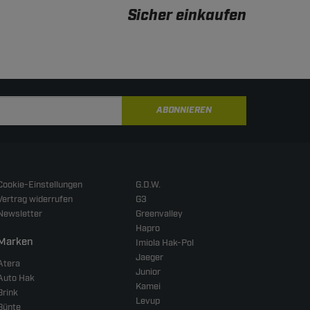
Sicher einkaufen
ABONNIEREN
Cookie-Einstellungen
G.D.W.
Vertrag widerrufen
G3
Newsletter
Greenvalley
Hapro
Marken
Imiola Hak-Pol
Jaeger
Atera
Junior
Auto Hak
Kamei
Brink
Levup
Bünte