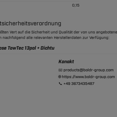
0,15
ktsicherheitsverordnung
ßten Vert auf die Sicherheit und Qualität der von uns angeboten
en nachfolgend alle relevanten Herstellerdaten zur Verfügung:
ose TowTec 13pol + Dichtu
Konakt
📧
products@boldr-group.com
🌐
https://www.boldr-group.com
📞
+49 3673435487