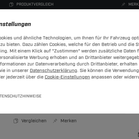
PRODUKTVERGLEICH
MERK
instellungen
okies und ähnliche Technologien, um Ihnen für Ihr Fahrzeug opt
zu bieten. Dazu zählen Cookies, welche für den Betrieb und die 
CHTRÄGER
DACHBOXEN
FAHRRADTRÄGER
ZUBEHÖR
sing. Mit einem Klick auf "Zustimmen" werden zusätzliche Daten
personalisierte Werbung erhoben und an Drittanbieter weitergege
ormationen zur Datenverarbeitung durch Drittanbieter, erhalten 
wie in unserer
Datenschutzerklärung
. Sie können die Verwendung
er jederzeit über die
Cookie-Einstellungen
anpassen oder widerr
3pol + Dichtu
u
TENSCHUTZHINWEISE
Art.-Nr.
T24ZT180-1
Vergleichen
Merken