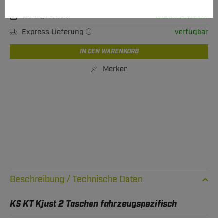
M Versand ab 15,00 €
Verfügbarkeit
Sofort lieferbar
Express Lieferung
verfügbar
IN DEN WARENKORB
Merken
Technische Daten
KS KT Kjust 2 Taschen fahrzeugspezifisch