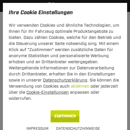
Ihre Cookie Einstellungen
Zurück zur Übersicht
Zubehör
Sonstiges
Wir verwenden Cookies und ähnliche Technologien, um
vorheriger Artikel
nächster Artikel
Ihnen für Ihr Fahrzeug optimale Produktangebote zu
bieten. Dazu zählen Cookies, welche für den Betrieb und
Neu
die Steuerung unserer Seite notwendig sing. Mit einem
KS KT Kjust 2 Taschen
Klick auf "Zustimmen" werden zusätzliche Daten für
fahrzeugspezifisch
anonyme Statistiken und personalisierte Werbung
erhoben und an Drittanbieter weitergegeben.
KS KT Kjust 2 Taschen fahrzeugspezifisch
Weitergehende Informationen zur Datenverarbeitung
durch Drittanbieter, erhalten Sie in den Einstellungen
sowie in unserer
Datenschutzerklärung
. Sie können die
Verwendung von Cookies auch
ablehnen
oder jederzeit
über die
Cookie-Einstellungen
anpassen oder
widerrufen.
Art.-Nr.
T24KT00637-1
123,00 €
Unser Preis
ZUSTIMMEN
inkl. MwSt., zzgl.
IMPRESSUM
DATENSCHUTZHINWEISE