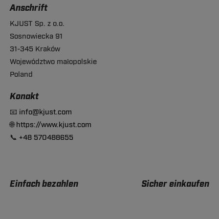
Anschrift
KJUST Sp. z o.o.
Sosnowiecka 91
31-345 Kraków
Województwo małopolskie
Poland
Konakt
📧
info@kjust.com
🌐
https://www.kjust.com
📞
+48 570488655
Einfach bezahlen
Sicher einkaufen