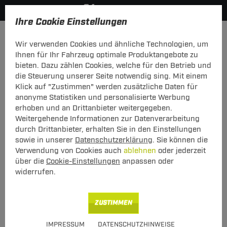
Ihre Cookie Einstellungen
Zurück zur Übersicht
Zubehör
Sonstiges
Wir verwenden Cookies und ähnliche Technologien, um
vorheriger Artikel
nächster Artikel
Ihnen für Ihr Fahrzeug optimale Produktangebote zu
bieten. Dazu zählen Cookies, welche für den Betrieb und
Neu
die Steuerung unserer Seite notwendig sing. Mit einem
KS KT Kjust 2 Taschen
Klick auf "Zustimmen" werden zusätzliche Daten für
fahrzeugspezifisch
anonyme Statistiken und personalisierte Werbung
erhoben und an Drittanbieter weitergegeben.
KS KT Kjust 2 Taschen fahrzeugspezifisch
Weitergehende Informationen zur Datenverarbeitung
durch Drittanbieter, erhalten Sie in den Einstellungen
sowie in unserer
Datenschutzerklärung
. Sie können die
Verwendung von Cookies auch
ablehnen
oder jederzeit
über die
Cookie-Einstellungen
anpassen oder
widerrufen.
Art.-Nr.
T24KT00685-1
124,00 €
Unser Preis
ZUSTIMMEN
inkl. MwSt., zzgl.
IMPRESSUM
DATENSCHUTZHINWEISE