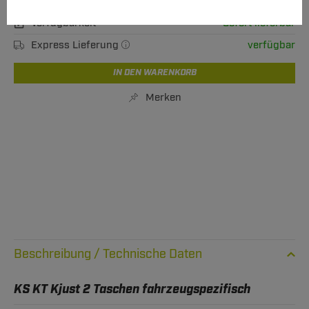
M Versand ab 15,00 €
Verfügbarkeit
Sofort lieferbar
Express Lieferung
verfügbar
IN DEN WARENKORB
Merken
Technische Daten
KS KT Kjust 2 Taschen fahrzeugspezifisch