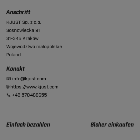
Anschrift
KJUST Sp. z o.o.
Sosnowiecka 91
31-345 Kraków
Województwo małopolskie
Poland
Konakt
📧
info@kjust.com
🌐
https://www.kjust.com
📞
+48 570488655
Einfach bezahlen
Sicher einkaufen