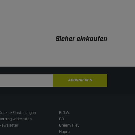
Sicher einkaufen
ABONNIEREN
Cookie-Einstellungen
G.D.W.
Vertrag widerrufen
G3
Newsletter
Greenvalley
Hapro