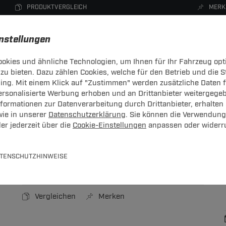
PRODUKTVERGLEICH
MERK
instellungen
okies und ähnliche Technologien, um Ihnen für Ihr Fahrzeug opt
zu bieten. Dazu zählen Cookies, welche für den Betrieb und die 
CHTRÄGER
DACHBOXEN
FAHRRADTRÄGER
ZUBEHÖR
sing. Mit einem Klick auf "Zustimmen" werden zusätzliche Daten
personalisierte Werbung erhoben und an Drittanbieter weitergege
ormationen zur Datenverarbeitung durch Drittanbieter, erhalten 
wie in unserer
Datenschutzerklärung
. Sie können die Verwendung
er jederzeit über die
Cookie-Einstellungen
anpassen oder widerr
hrzeugspezifisch
sch
TENSCHUTZHINWEISE
Art.-Nr.
T24KT00890-1
Vergleichen
Merken