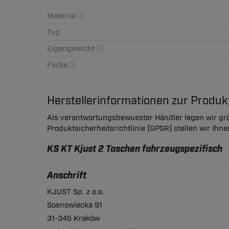
Material
Typ
Eigengewicht
Farbe
Herstellerinformationen zur Produ
Als verantwortungsbewusster Händler legen wir grö
Produktsicherheitsrichtlinie (GPSR) stellen wir Ihn
KS KT Kjust 2 Taschen fahrzeugspezifisch
Anschrift
KJUST Sp. z o.o.
Sosnowiecka 91
31-345 Kraków