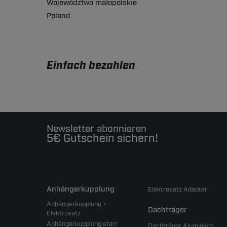
Województwo małopolskie
Poland
Einfach bezahlen
Newsletter abonnieren
5€ Gutschein sichern!
Anhängerkupplung
Elektrosatz Adapter
Anhängerkupplung +
Dachträger
Elektrosatz
Anhängerkupplung starr
Dachträger Aluminium