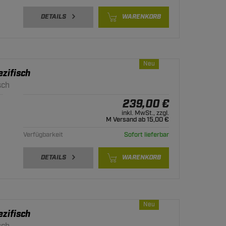
DETAILS
WARENKORB
Neu
zifisch
sch
239,00 €
inkl. MwSt., zzgl.
M Versand ab 15,00 €
Verfügbarkeit
Sofort lieferbar
DETAILS
WARENKORB
Neu
zifisch