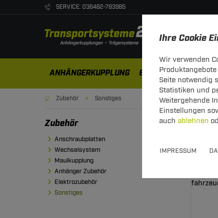
SERVICE: 036482-783985
Ihre Cookie E
Wir verwenden Co
Produktangebote 
ANHÄNGERKUPPLUNG
ELEKTROSÄTZE
DA
Seite notwendig 
Statistiken und 
Zubehör
Sonstiges
Weitergehende Inf
Einstellungen so
auch
ablehnen
od
Zubehör
Son
Anschraubplatten
Wechselsystem
IMPRESSUM
DA
Maulkupplung
Anhänger Zubehör
Elektrozubehör
Sonstiges