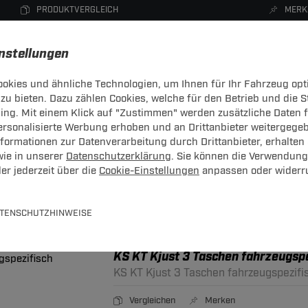
PRODUKTVERGLEICH
MERK
instellungen
okies und ähnliche Technologien, um Ihnen für Ihr Fahrzeug opt
zu bieten. Dazu zählen Cookies, welche für den Betrieb und die 
CHTRÄGER
DACHBOXEN
FAHRRADTRÄGER
ZUBEHÖR
sing. Mit einem Klick auf "Zustimmen" werden zusätzliche Daten
personalisierte Werbung erhoben und an Drittanbieter weitergege
ormationen zur Datenverarbeitung durch Drittanbieter, erhalten 
wie in unserer
Datenschutzerklärung
. Sie können die Verwendung
er jederzeit über die
Cookie-Einstellungen
anpassen oder widerr
stiges
TENSCHUTZHINWEISE
Seite 6 von 43
KS KT Kjust 3 Taschen fahrzeugspe
KS KT Kjust 3 Taschen fahrzeugspezifi
Vergleichen
Merken