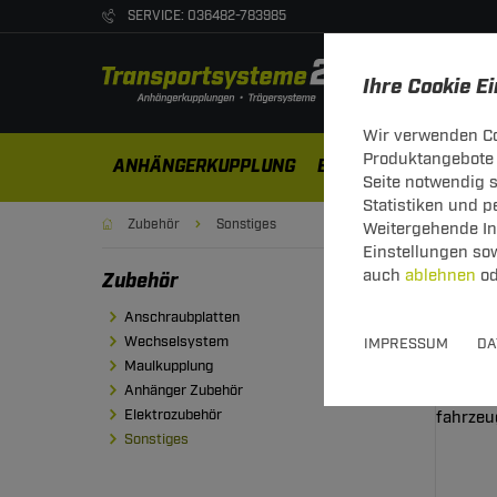
SERVICE: 036482-783985
Ihre Cookie E
Wir verwenden Co
Produktangebote 
ANHÄNGERKUPPLUNG
ELEKTROSÄTZE
DA
Seite notwendig 
Statistiken und 
Zubehör
Sonstiges
Weitergehende Inf
Einstellungen so
auch
ablehnen
od
Zubehör
Son
Anschraubplatten
Wechselsystem
IMPRESSUM
DA
Maulkupplung
Anhänger Zubehör
Elektrozubehör
Sonstiges