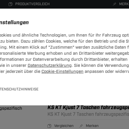
PRODUKTVERGLEICH
MERK
instellungen
okies und ähnliche Technologien, um Ihnen für Ihr Fahrzeug opt
zu bieten. Dazu zählen Cookies, welche für den Betrieb und die 
CHTRÄGER
DACHBOXEN
FAHRRADTRÄGER
ZUBEHÖR
sing. Mit einem Klick auf "Zustimmen" werden zusätzliche Daten
personalisierte Werbung erhoben und an Drittanbieter weitergege
ormationen zur Datenverarbeitung durch Drittanbieter, erhalten 
wie in unserer
Datenschutzerklärung
. Sie können die Verwendung
er jederzeit über die
Cookie-Einstellungen
anpassen oder widerr
stiges
TENSCHUTZHINWEISE
Seite 43 von 43
KS KT Kjust 7 Taschen fahrzeugspe
KS KT Kjust 7 Taschen fahrzeugspezifi
Vergleichen
Merken