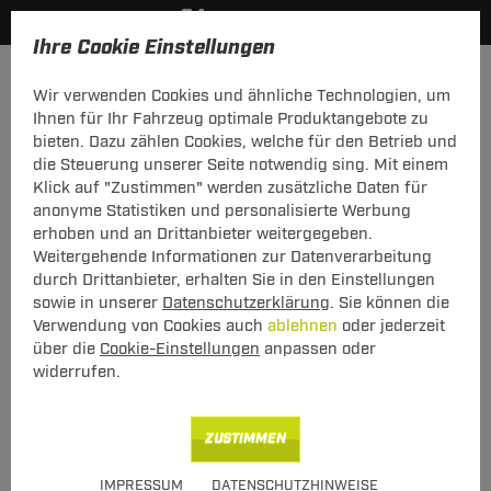
Ihre Cookie Einstellungen
Fahrradträger
Wir verwenden Cookies und ähnliche Technologien, um
KATEGORIEN
FILTER
Ihnen für Ihr Fahrzeug optimale Produktangebote zu
bieten. Dazu zählen Cookies, welche für den Betrieb und
Fahrradträger
die Steuerung unserer Seite notwendig sing. Mit einem
Klick auf "Zustimmen" werden zusätzliche Daten für
anonyme Statistiken und personalisierte Werbung
Sortierung
erhoben und an Drittanbieter weitergegeben.
Weitergehende Informationen zur Datenverarbeitung
durch Drittanbieter, erhalten Sie in den Einstellungen
Heck-Fahrradträger Stand Up 2
für Hyundai Matrix Typ FC
sowie in unserer
Datenschutzerklärung
. Sie können die
(08.2001 - jetzt)
Verwendung von Cookies auch
ablehnen
oder jederzeit
über die
Cookie-Einstellungen
anpassen oder
186,50 €
widerrufen.
inkl. MwSt., zzgl.
L Versand ab 24,50 €
ZUSTIMMEN
Hinweise beachten
IMPRESSUM
DATENSCHUTZHINWEISE