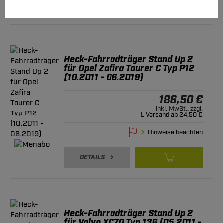
DETAILS
Heck-Fahrradträger Stand Up 2
für Opel Zafira Tourer C Typ P12
(10.2011 - 06.2019)
186,50 €
inkl. MwSt., zzgl.
L Versand ab 24,50 €
Hinweise beachten
DETAILS
Heck-Fahrradträger Stand Up 2
für Volvo XC70 Typ 136 (05.2011 -