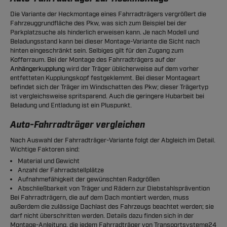
Die Variante der Heckmontage eines Fahrradträgers vergrößert die
Fahrzeuggrundfläche des Pkw, was sich zum Beispiel bei der
Parkplatzsuche als hinderlich erweisen kann. Je nach Modell und
Beladungsstand kann bei dieser Montage-Variante die Sicht nach
hinten eingeschränkt sein. Selbiges gilt für den Zugang zum
Kofferraum. Bei der Montage des Fahrradträgers auf der
Anhängerkupplung
wird der Träger üblicherweise auf dem vorher
entfetteten Kupplungskopf festgeklemmt. Bei dieser Montageart
befindet sich der Träger im Windschatten des Pkw; dieser Trägertyp
ist vergleichsweise spritsparend. Auch die geringere Hubarbeit bei
Beladung und Entladung ist ein Pluspunkt.
Auto-Fahrradträger vergleichen
Nach Auswahl der Fahrradträger-Variante folgt der Abgleich im Detail.
Wichtige Faktoren sind:
Material und Gewicht
Anzahl der Fahrradstellplätze
Aufnahmefähigkeit der gewünschten Radgrößen
Abschließbarkeit von Träger und Rädern zur Diebstahlsprävention
Bei Fahrradträgern, die auf dem Dach montiert werden, muss
außerdem die zulässige Dachlast des Fahrzeugs beachtet werden; sie
darf nicht überschritten werden. Details dazu finden sich in der
Montage-Anleitung, die jedem Fahrradträger von Transportsysteme24