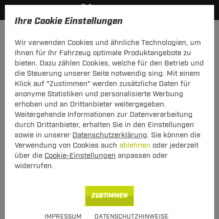
Ihre Cookie Einstellungen
Fahrradträger
Wir verwenden Cookies und ähnliche Technologien, um
KATEGORIEN
FILTER
Ihnen für Ihr Fahrzeug optimale Produktangebote zu
bieten. Dazu zählen Cookies, welche für den Betrieb und
Fahrradträger
die Steuerung unserer Seite notwendig sing. Mit einem
Klick auf "Zustimmen" werden zusätzliche Daten für
Unsere Kategorien
anonyme Statistiken und personalisierte Werbung
erhoben und an Drittanbieter weitergegeben.
Weitergehende Informationen zur Datenverarbeitung
durch Drittanbieter, erhalten Sie in den Einstellungen
sowie in unserer
Datenschutzerklärung
. Sie können die
Verwendung von Cookies auch
ablehnen
oder jederzeit
über die
Cookie-Einstellungen
anpassen oder
widerrufen.
Anhängerkupplungsträger
Fahrradträger welche schnell und einfach auf den Kugelkopf der
ZUSTIMMEN
Anhängerkupplung montiert werden können.
Alle Produkte
IMPRESSUM
DATENSCHUTZHINWEISE