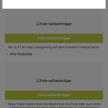
Fahrraddachträger
Bis zu 4 Fahrräder preisgünstig auf dem Autodach transportieren.
Alle Produkte
Fahrradheckträger
Diese Träger bieten ihnen die Möglichkeit ihre Fahrräder auch ohne
Anhängerkupplung am Heck ihres Fahrzeuges zu transportieren.