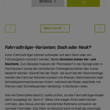
DETAILS
Seite 1 von 61
Fahrradträger-Varianten: Dach oder Heck?
Auto-Fahrradträger können entweder auf dem Dach oder am
Fahrzeugheck montiert werden. Beide
Varianten bieten Vor- und
Nachteile
. Zum Beispiel müssen der Platzbedarf in der Garage oder in
Parkhäusern sowie die veränderten Fahreigenschaften des Autos
bedacht werden. Sowohl bei der Dach- als auch bei der Heckmontage
werden die Fahrrad-Rahmen zumeist mit Riemen, Klemmbacken oder
Schnellspannmechanismen fixiert, während die Räder, ebenfalls mit
Riemen oder Schnellspannern befestigt, in Schienen ruhen.
Wer ein Elektrobike besitzt, sollte prüfen, ob das Fahrradträgermodell
dafür ausgelegt ist. Denn E- Bikes sind wegen ihres elektrischen
Antriebs, des Akkus und des verstärkten Rahmens schwerer als
normale Fahrräder. Das Mehr an Gewicht kann schnell die maximale