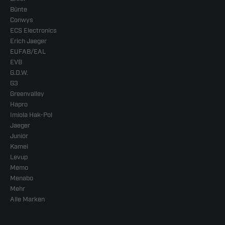
Bünte
Conwys
ECS Electronics
Erich Jaeger
EUFAB/EAL
EVB
G.D.W.
G3
Greenvalley
Hapro
Imiola Hak-Pol
Jaeger
Junior
Kamei
Levup
Memo
Menabo
Mehr
Alle Marken