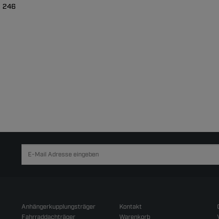
p 246
Anhängerkupplungsträger
Kontakt
Fahrraddachträger
Warenkorb