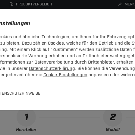
PRODUKTVERGLEICH
MERK
instellungen
okies und ähnliche Technologien, um Ihnen für Ihr Fahrzeug opt
zu bieten. Dazu zählen Cookies, welche für den Betrieb und die 
CHTRÄGER
DACHBOXEN
FAHRRADTRÄGER
ZUBEHÖR
sing. Mit einem Klick auf "Zustimmen" werden zusätzliche Daten
personalisierte Werbung erhoben und an Drittanbieter weitergege
XC60
ormationen zur Datenverarbeitung durch Drittanbieter, erhalten 
wie in unserer
Datenschutzerklärung
. Sie können die Verwendung
er jederzeit über die
Cookie-Einstellungen
anpassen oder widerr
-Kupplungskonfigurator
gende Auflistung schützt Sie und andere in Ihrer Umgebung und 
TENSCHUTZHINWEISE
1
2
Hersteller
Modell