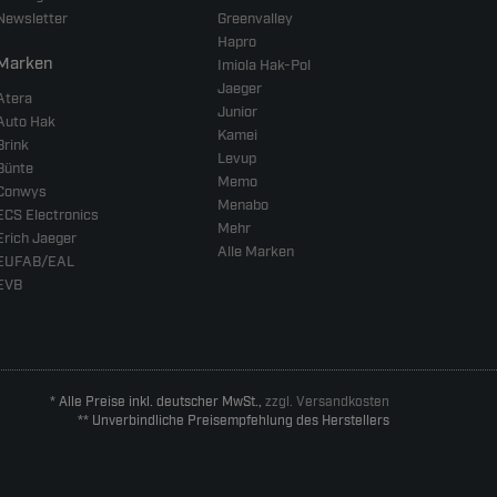
Newsletter
Greenvalley
Hapro
Marken
Imiola Hak-Pol
Jaeger
Atera
Junior
Auto Hak
Kamei
Brink
Levup
Bünte
Memo
Conwys
Menabo
ECS Electronics
Mehr
Erich Jaeger
Alle Marken
EUFAB/EAL
EVB
* Alle Preise inkl. deutscher MwSt.,
zzgl. Versandkosten
** Unverbindliche Preisempfehlung des Herstellers