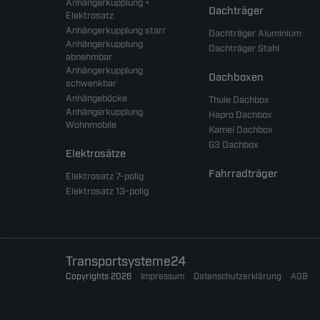
Anhängerkupplung +
Dachträger
Elektrosatz
Anhängerkupplung starr
Dachträger Aluminium
Anhängerkupplung
Dachträger Stahl
abnehmbar
Anhängerkupplung
Dachboxen
schwenkbar
Anhängeböcke
Thule Dachbox
Anhängerkupplung
Hapro Dachbox
Wohnmobile
Kamei Dachbox
G3 Dachbox
Elektrosätze
Fahrradträger
Elektrosatz 7-polig
Elektrosatz 13-polig
Transportsysteme24
Copyrights 2026
Impressum
Datenschutzerklärung
AGB