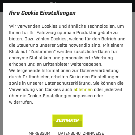
Ihre Cookie Einstellungen
Anhängerkupplung-finden-nach-Hersteller
Volvo
240 - 
Wir verwenden Cookies und ähnliche Technologien, um
MODELÜBERSICHT
Ihnen für Ihr Fahrzeug optimale Produktangebote zu
bieten. Dazu zählen Cookies, welche für den Betrieb und
PKW-Kupplungskonfigurator
die Steuerung unserer Seite notwendig sing. Mit einem
Klick auf "Zustimmen" werden zusätzliche Daten für
Die folgende Auflistung schützt Sie und andere in Ihrer
anonyme Statistiken und personalisierte Werbung
Umgebung und ermöglicht ein unbeschwertes
erhoben und an Drittanbieter weitergegeben.
Urlaubserlebnis.
Weitergehende Informationen zur Datenverarbeitung
durch Drittanbieter, erhalten Sie in den Einstellungen
sowie in unserer
Datenschutzerklärung
. Sie können die
1
2
3
Verwendung von Cookies auch
ablehnen
oder jederzeit
Hersteller
Modell
Typ
über die
Cookie-Einstellungen
anpassen oder
widerrufen.
Anhängerkupplung und Elektrosatz für den Volvo
ZUSTIMMEN
240 - 265 finden.
IMPRESSUM
DATENSCHUTZHINWEISE