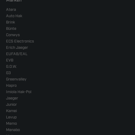
Marken
Atera
Auto Hak
Brink
Bünte
Conwys
ECS Electronics
Erich Jaeger
EUFAB/EAL
EVB
G.D.W.
G3
Greenvalley
Hapro
Imiola Hak-Pol
Jaeger
Junior
Kamei
Levup
Memo
Menabo