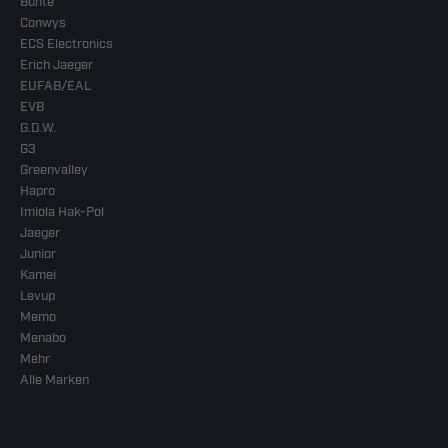
Bünte
Conwys
ECS Electronics
Erich Jaeger
EUFAB/EAL
EVB
G.D.W.
G3
Greenvalley
Hapro
Imiola Hak-Pol
Jaeger
Junior
Kamei
Levup
Memo
Menabo
Mehr
Alle Marken