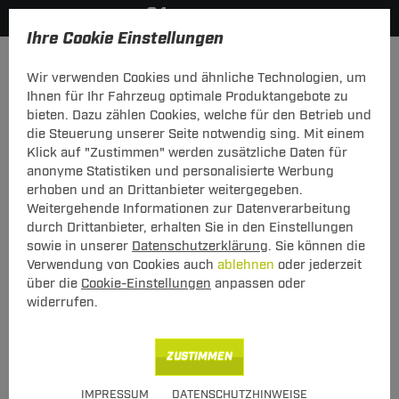
Ihre Cookie Einstellungen
Anhängerkupplung-finden-nach-Hersteller
Peugeot
407
Wir verwenden Cookies und ähnliche Technologien, um
MODELÜBERSICHT
Ihnen für Ihr Fahrzeug optimale Produktangebote zu
bieten. Dazu zählen Cookies, welche für den Betrieb und
PKW-Kupplungskonfigurator
die Steuerung unserer Seite notwendig sing. Mit einem
Klick auf "Zustimmen" werden zusätzliche Daten für
Die folgende Auflistung schützt Sie und andere in Ihrer
anonyme Statistiken und personalisierte Werbung
Umgebung und ermöglicht ein unbeschwertes
erhoben und an Drittanbieter weitergegeben.
Urlaubserlebnis.
Weitergehende Informationen zur Datenverarbeitung
durch Drittanbieter, erhalten Sie in den Einstellungen
sowie in unserer
Datenschutzerklärung
. Sie können die
1
2
3
Verwendung von Cookies auch
ablehnen
oder jederzeit
Hersteller
Modell
Typ
über die
Cookie-Einstellungen
anpassen oder
widerrufen.
Anhängerkupplung und Elektrosatz für den
ZUSTIMMEN
Peugeot 407 finden.
IMPRESSUM
DATENSCHUTZHINWEISE