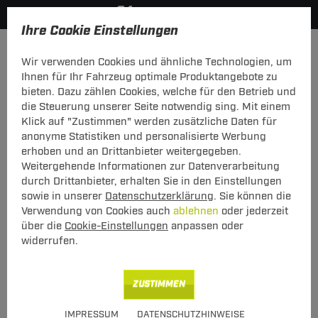
Ihre Cookie Einstellungen
Anhängerkupplung-finden-nach-Hersteller
Peugeot
308
Wir verwenden Cookies und ähnliche Technologien, um
MODELÜBERSICHT
Ihnen für Ihr Fahrzeug optimale Produktangebote zu
bieten. Dazu zählen Cookies, welche für den Betrieb und
PKW-Kupplungskonfigurator
die Steuerung unserer Seite notwendig sing. Mit einem
Klick auf "Zustimmen" werden zusätzliche Daten für
Die folgende Auflistung schützt Sie und andere in Ihrer
anonyme Statistiken und personalisierte Werbung
Umgebung und ermöglicht ein unbeschwertes
erhoben und an Drittanbieter weitergegeben.
Urlaubserlebnis.
Weitergehende Informationen zur Datenverarbeitung
durch Drittanbieter, erhalten Sie in den Einstellungen
sowie in unserer
Datenschutzerklärung
. Sie können die
1
2
3
Verwendung von Cookies auch
ablehnen
oder jederzeit
Hersteller
Modell
Typ
über die
Cookie-Einstellungen
anpassen oder
widerrufen.
Anhängerkupplung und Elektrosatz für den
ZUSTIMMEN
Peugeot 308 finden.
IMPRESSUM
DATENSCHUTZHINWEISE