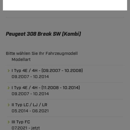
Peugeot 308 Break SW (Kombi)
Bitte wählen Sie Ihr Fahrzeugmodell
Modellart
I Typ 4E / 4H - (09.2007 - 10.2008)
09.2007 - 10.2014
I Typ 4E / 4H - (11.2008 - 10.2014)
09.2007 - 10.2014
II Typ LC / LJ / LR
05.2014 - 06.2021
III Typ FC
07.2021 - jetzt