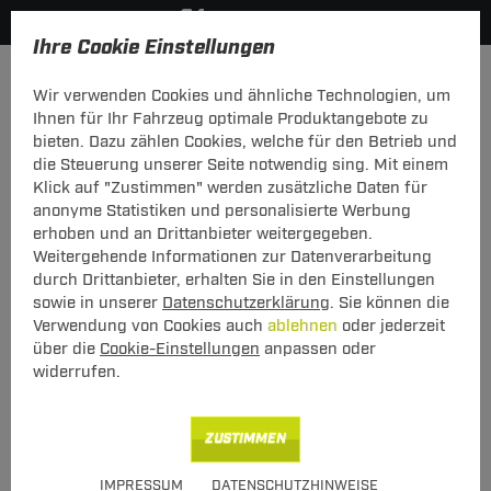
Ihre Cookie Einstellungen
Anhängerkupplung-finden-nach-Hersteller
Kia
Venga
Wir verwenden Cookies und ähnliche Technologien, um
MODELÜBERSICHT
Ihnen für Ihr Fahrzeug optimale Produktangebote zu
bieten. Dazu zählen Cookies, welche für den Betrieb und
PKW-Kupplungskonfigurator
die Steuerung unserer Seite notwendig sing. Mit einem
Klick auf "Zustimmen" werden zusätzliche Daten für
Die folgende Auflistung schützt Sie und andere in Ihrer
anonyme Statistiken und personalisierte Werbung
Umgebung und ermöglicht ein unbeschwertes
erhoben und an Drittanbieter weitergegeben.
Urlaubserlebnis.
Weitergehende Informationen zur Datenverarbeitung
durch Drittanbieter, erhalten Sie in den Einstellungen
sowie in unserer
Datenschutzerklärung
. Sie können die
1
2
3
Verwendung von Cookies auch
ablehnen
oder jederzeit
Hersteller
Modell
Typ
über die
Cookie-Einstellungen
anpassen oder
widerrufen.
Anhängerkupplung und Elektrosatz für den Kia
ZUSTIMMEN
Venga finden.
IMPRESSUM
DATENSCHUTZHINWEISE