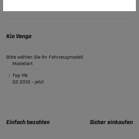
Kia Venga
Bitte wählen Sie Ihr Fahrzeugmodell
Modellart
Typ YN
02.2010 - jetzt
Einfach bezahlen
Sicher einkaufen