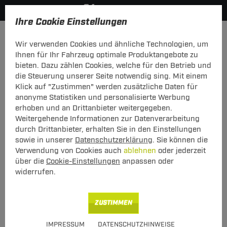
Ihre Cookie Einstellungen
Anhängerkupplung-finden-nach-Hersteller
Kia
Joice
Wir verwenden Cookies und ähnliche Technologien, um
MODELÜBERSICHT
Ihnen für Ihr Fahrzeug optimale Produktangebote zu
bieten. Dazu zählen Cookies, welche für den Betrieb und
PKW-Kupplungskonfigurator
die Steuerung unserer Seite notwendig sing. Mit einem
Klick auf "Zustimmen" werden zusätzliche Daten für
Die folgende Auflistung schützt Sie und andere in Ihrer
anonyme Statistiken und personalisierte Werbung
Umgebung und ermöglicht ein unbeschwertes
erhoben und an Drittanbieter weitergegeben.
Urlaubserlebnis.
Weitergehende Informationen zur Datenverarbeitung
durch Drittanbieter, erhalten Sie in den Einstellungen
sowie in unserer
Datenschutzerklärung
. Sie können die
1
2
3
Verwendung von Cookies auch
ablehnen
oder jederzeit
Hersteller
Modell
Typ
über die
Cookie-Einstellungen
anpassen oder
widerrufen.
Anhängerkupplung und Elektrosatz für den Kia
ZUSTIMMEN
Joice finden.
IMPRESSUM
DATENSCHUTZHINWEISE