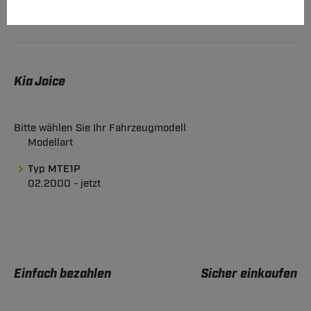
Kia Joice
Bitte wählen Sie Ihr Fahrzeugmodell
Modellart
Typ MTE1P
02.2000 - jetzt
Einfach bezahlen
Sicher einkaufen