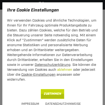
Ihre Cookie Einstellungen
Anhängerkupplung-finden-nach-Hersteller
Hyundai
Sona
Wir verwenden Cookies und ähnliche Technologien, um
MODELÜBERSICHT
Ihnen für Ihr Fahrzeug optimale Produktangebote zu
bieten. Dazu zählen Cookies, welche für den Betrieb und
PKW-Kupplungskonfigurator
die Steuerung unserer Seite notwendig sing. Mit einem
Klick auf "Zustimmen" werden zusätzliche Daten für
Die folgende Auflistung schützt Sie und andere in Ihrer
anonyme Statistiken und personalisierte Werbung
Umgebung und ermöglicht ein unbeschwertes
erhoben und an Drittanbieter weitergegeben.
Urlaubserlebnis.
Weitergehende Informationen zur Datenverarbeitung
durch Drittanbieter, erhalten Sie in den Einstellungen
sowie in unserer
Datenschutzerklärung
. Sie können die
1
2
3
Verwendung von Cookies auch
ablehnen
oder jederzeit
Hersteller
Modell
Typ
über die
Cookie-Einstellungen
anpassen oder
widerrufen.
Anhängerkupplung und Elektrosatz für den
ZUSTIMMEN
Hyundai Sonata finden.
IMPRESSUM
DATENSCHUTZHINWEISE