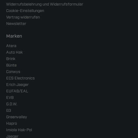
Widerrufsbelehrung und Widerrufsformular
Cookie-Einstellungen
Vertrag widerrufen
Newsletter
Marken
Atera
Auto Hak
Brink
Bünte
Conwys
ECS Electronics
Erich Jaeger
EUFAB/EAL
EVB
G.D.W.
G3
Greenvalley
Hapro
Imiola Hak-Pol
Jaeger