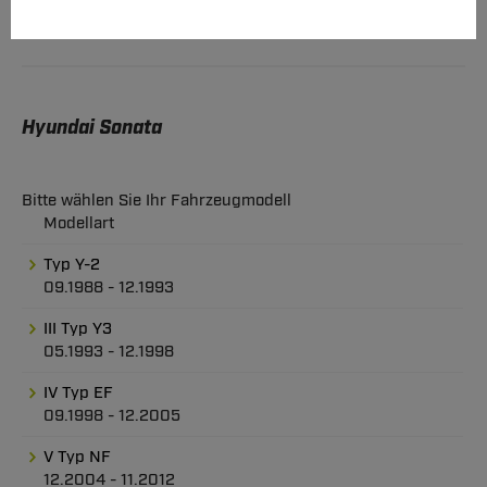
Hyundai Sonata
Bitte wählen Sie Ihr Fahrzeugmodell
Modellart
Typ Y-2
09.1988 - 12.1993
III Typ Y3
05.1993 - 12.1998
IV Typ EF
09.1998 - 12.2005
V Typ NF
12.2004 - 11.2012