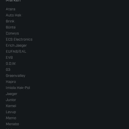
Marken
Atera
Auto Hak
Brink
Bünte
Conwys
ECS Electronics
Erich Jaeger
EUFAB/EAL
EVB
G.D.W.
G3
Greenvalley
Hapro
Imiola Hak-Pol
Jaeger
Junior
Kamei
Levup
Memo
Menabo