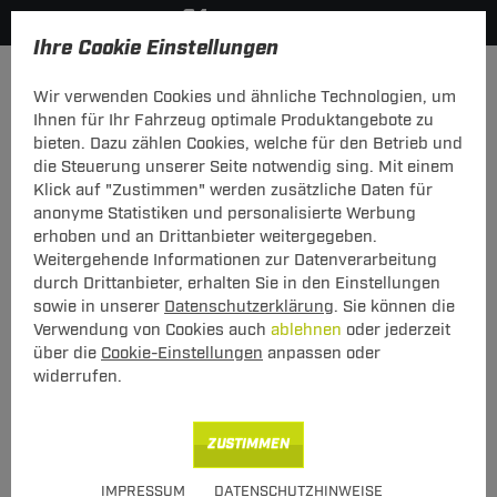
Ihre Cookie Einstellungen
Anhängerkupplung-finden-nach-Hersteller
Chevrolet
Lac
Wir verwenden Cookies und ähnliche Technologien, um
MODELÜBERSICHT
Ihnen für Ihr Fahrzeug optimale Produktangebote zu
bieten. Dazu zählen Cookies, welche für den Betrieb und
PKW-Kupplungskonfigurator
die Steuerung unserer Seite notwendig sing. Mit einem
Klick auf "Zustimmen" werden zusätzliche Daten für
Die folgende Auflistung schützt Sie und andere in Ihrer
anonyme Statistiken und personalisierte Werbung
Umgebung und ermöglicht ein unbeschwertes
erhoben und an Drittanbieter weitergegeben.
Urlaubserlebnis.
Weitergehende Informationen zur Datenverarbeitung
durch Drittanbieter, erhalten Sie in den Einstellungen
sowie in unserer
Datenschutzerklärung
. Sie können die
1
2
3
Verwendung von Cookies auch
ablehnen
oder jederzeit
Hersteller
Modell
Typ
über die
Cookie-Einstellungen
anpassen oder
widerrufen.
Anhängerkupplung und Elektrosatz für den
ZUSTIMMEN
Chevrolet Lacetti finden.
IMPRESSUM
DATENSCHUTZHINWEISE