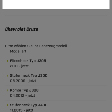
Chevrolet Cruze
Bitte wählen Sie Ihr Fahrzeugmodell
Modellart
Fliessheck Typ J305
2011 - jetzt
Stufenheck Typ J300
05.2009 - jetzt
Kombi Typ J308
04.2012 - jetzt
Stufenheck Typ J400
11.2015 - jetzt