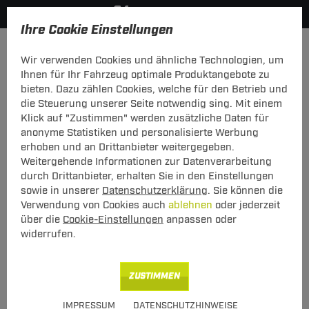
Ihre Cookie Einstellungen
Anhängerkupplung-finden-nach-Hersteller
Chevrolet
Cr
Wir verwenden Cookies und ähnliche Technologien, um
MODELÜBERSICHT
Ihnen für Ihr Fahrzeug optimale Produktangebote zu
bieten. Dazu zählen Cookies, welche für den Betrieb und
PKW-Kupplungskonfigurator
die Steuerung unserer Seite notwendig sing. Mit einem
Klick auf "Zustimmen" werden zusätzliche Daten für
Die folgende Auflistung schützt Sie und andere in Ihrer
anonyme Statistiken und personalisierte Werbung
Umgebung und ermöglicht ein unbeschwertes
erhoben und an Drittanbieter weitergegeben.
Urlaubserlebnis.
Weitergehende Informationen zur Datenverarbeitung
durch Drittanbieter, erhalten Sie in den Einstellungen
sowie in unserer
Datenschutzerklärung
. Sie können die
1
2
3
Verwendung von Cookies auch
ablehnen
oder jederzeit
Hersteller
Modell
Typ
über die
Cookie-Einstellungen
anpassen oder
widerrufen.
Anhängerkupplung und Elektrosatz für den
ZUSTIMMEN
Chevrolet Cruze finden.
IMPRESSUM
DATENSCHUTZHINWEISE