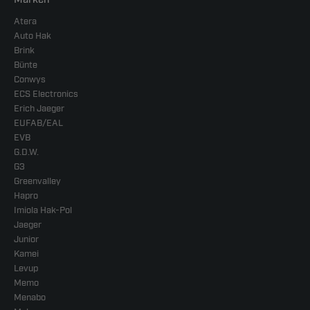
Atera
Auto Hak
Brink
Bünte
Conwys
ECS Electronics
Erich Jaeger
EUFAB/EAL
EVB
G.D.W.
G3
Greenvalley
Hapro
Imiola Hak-Pol
Jaeger
Junior
Kamei
Levup
Memo
Menabo