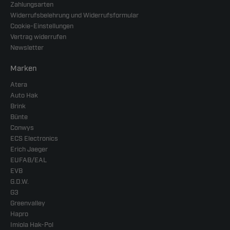
Zahlungsarten
Widerrufsbelehrung und Widerrufsformular
Cookie-Einstellungen
Vertrag widerrufen
Newsletter
Marken
Atera
Auto Hak
Brink
Bünte
Conwys
ECS Electronics
Erich Jaeger
EUFAB/EAL
EVB
G.D.W.
G3
Greenvalley
Hapro
Imiola Hak-Pol