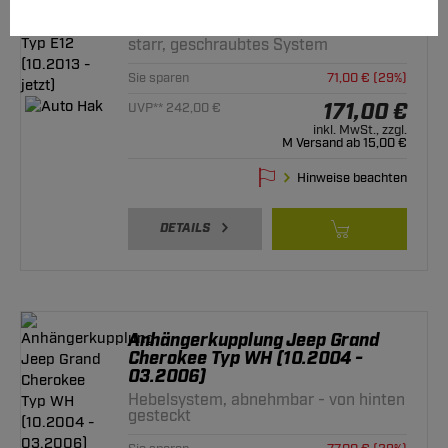
Anhängerkupplung Nissan Note
Typ E12 (10.2013 - jetzt)
starr, geschraubtes System
Sie sparen
71,00 € (29%)
171,00 €
UVP** 242,00 €
inkl. MwSt., zzgl.
M Versand ab 15,00 €
Hinweise beachten
DETAILS
Anhängerkupplung Jeep Grand
Cherokee Typ WH (10.2004 -
03.2006)
Hebelsystem, abnehmbar - von hinten
gesteckt