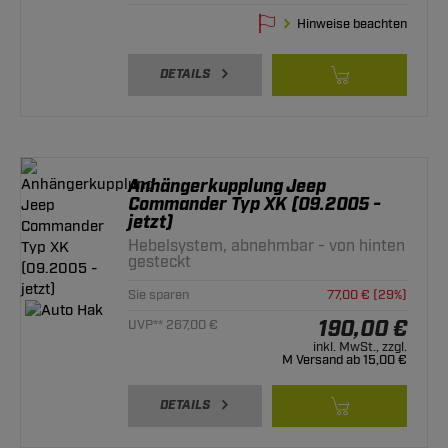
Hinweise beachten
DETAILS
Anhängerkupplung Jeep
Commander Typ XK (09.2005 -
jetzt)
Hebelsystem, abnehmbar - von hinten
gesteckt
Sie sparen
77,00 € (29%)
190,00 €
UVP** 267,00 €
inkl. MwSt., zzgl.
M Versand ab 15,00 €
DETAILS