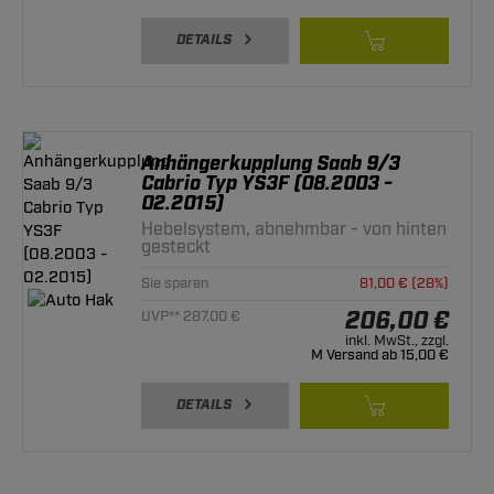
DETAILS
Anhängerkupplung Saab 9/3
Cabrio Typ YS3F (08.2003 -
02.2015)
Hebelsystem, abnehmbar - von hinten
gesteckt
Sie sparen
81,00 € (28%)
206,00 €
UVP** 287,00 €
inkl. MwSt., zzgl.
M Versand ab 15,00 €
DETAILS