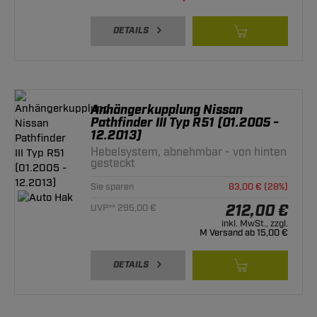
DETAILS
Anhängerkupplung Nissan
Pathfinder III Typ R51 (01.2005 -
12.2013)
Hebelsystem, abnehmbar - von hinten
gesteckt
Sie sparen
83,00 € (28%)
212,00 €
UVP** 295,00 €
inkl. MwSt., zzgl.
M Versand ab 15,00 €
DETAILS