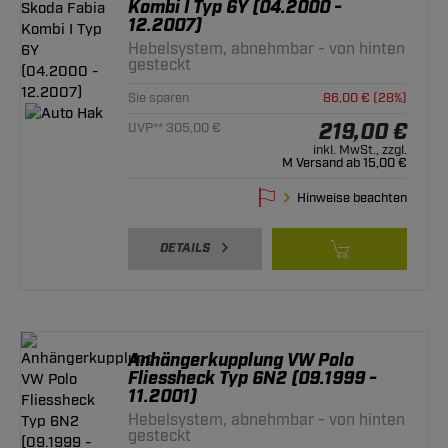
Kombi I Typ 6Y (04.2000 -
12.2007)
Hebelsystem, abnehmbar - von hinten
gesteckt
Sie sparen
86,00 € (28%)
219,00 €
UVP** 305,00 €
inkl. MwSt., zzgl.
M Versand ab 15,00 €
Hinweise beachten
DETAILS
Anhängerkupplung VW Polo
Fliessheck Typ 6N2 (09.1999 -
11.2001)
Hebelsystem, abnehmbar - von hinten
gesteckt