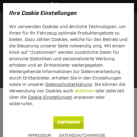
Ihre Cookie Einstellungen
Einkaufen über Fahrzeug
über Schlüsselnummer
Wir verwenden Cookies und ähnliche Technologien, um
Ihnen für Ihr Fahrzeug optimale Produktangebote zu
bieten. Dazu zählen Cookies, welche für den Betrieb und
die Steuerung unserer Seite notwendig sing. Mit einem
Klick auf "Zustimmen" werden zusätzliche Daten für
anonyme Statistiken und personalisierte Werbung
erhoben und an Drittanbieter weitergegeben.
Weitergehende Informationen zur Datenverarbeitung
Meine Fahrzeuge
SUCHE
durch Drittanbieter, erhalten Sie in den Einstellungen
sowie in unserer
Datenschutzerklärung
. Sie können die
Verwendung von Cookies auch
ablehnen
oder jederzeit
Anhängerkupplung
Anhängerkupplung abnehmbar
über die
Cookie-Einstellungen
anpassen oder
widerrufen.
KATEGORIEN
Anhängerkupplung abnehmbar
ZUSTIMMEN
IMPRESSUM
DATENSCHUTZHINWEISE