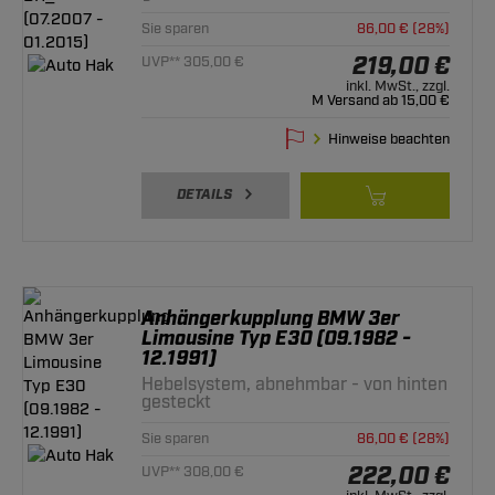
Sie sparen
86,00 € (28%)
219,00 €
UVP** 305,00 €
inkl. MwSt., zzgl.
M Versand ab 15,00 €
Hinweise beachten
DETAILS
Anhängerkupplung BMW 3er
Limousine Typ E30 (09.1982 -
12.1991)
Hebelsystem, abnehmbar - von hinten
gesteckt
Sie sparen
86,00 € (28%)
222,00 €
UVP** 308,00 €