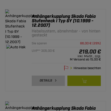
Anhängerkupplung Skoda Fabia
Stufenheck I Typ 6Y (10.1999 -
12.2007)
Hebelsystem, abnehmbar - von hinten
gesteckt
Sie sparen
86,00 € (28%)
219,00 €
UVP** 305,00 €
inkl. MwSt., zzgl.
M Versand ab 15,00 €
Hinweise beachten
DETAILS
Anhängerkupplung Skoda Fabia