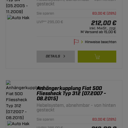
gesteckt
Sie sparen
83,00 € (28%)
212,00 €
UVP** 295,00 €
inkl. MwSt., zzgl.
M Versand ab 15,00 €
Hinweise beachten
DETAILS
Anhängerkupplung Fiat 500
Fliessheck Typ 312 (07.2007 -
08.2015)
Hebelsystem, abnehmbar - von hinten
gesteckt
Sie sparen
83,00 € (28%)