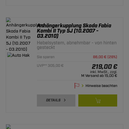
Anhängerkupplung Skoda Fabia
Kombi II Typ 5J (10.2007 -
03.2010)
Hebelsystem, abnehmbar - von hinten
gesteckt
Sie sparen
86,00 € (28%)
219,00 €
UVP** 305,00 €
inkl. MwSt., zzgl.
M Versand ab 15,00 €
Hinweise beachten
DETAILS