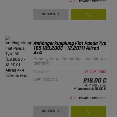
Hinweise beachten
DETAILS
Anhängerkupplung Fiat Panda Typ
169 (09.2003 - 12.2011) Allrad
4x4
Hebelsystem, abnehmbar - von hinten
gesteckt
Sie sparen
86,00 € (28%)
219,00 €
UVP** 305,00 €
inkl. MwSt., zzgl.
M Versand ab 15,00 €
Hinweise beachten
DETAILS