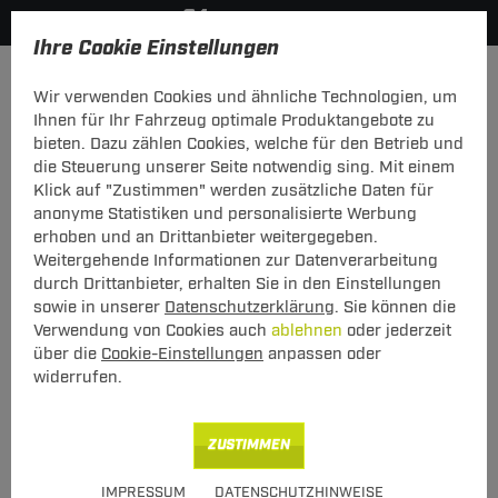
Ihre Cookie Einstellungen
Anhängerkupplung
Anhängerkupplung abnehmbar
Wir verwenden Cookies und ähnliche Technologien, um
Hier geht's zur Fahrzeugübersicht:
Skoda Fabia Kombi
Ihnen für Ihr Fahrzeug optimale Produktangebote zu
bieten. Dazu zählen Cookies, welche für den Betrieb und
die Steuerung unserer Seite notwendig sing. Mit einem
Klick auf "Zustimmen" werden zusätzliche Daten für
anonyme Statistiken und personalisierte Werbung
Anhängerkupplung abnehmbar von
erhoben und an Drittanbieter weitergegeben.
Auto Hak: Skoda Fabia Kombi II Typ 5J
Weitergehende Informationen zur Datenverarbeitung
durch Drittanbieter, erhalten Sie in den Einstellungen
Hebelsystem, abnehmbar - von hinten
sowie in unserer
Datenschutzerklärung
. Sie können die
gesteckt
Verwendung von Cookies auch
ablehnen
oder jederzeit
über die
Cookie-Einstellungen
anpassen oder
widerrufen.
Art.-Nr.
T24aSK048-3
Geeignet für
Skoda
ZUSTIMMEN
Fabia Kombi
10.2007 - 03.2010
IMPRESSUM
DATENSCHUTZHINWEISE