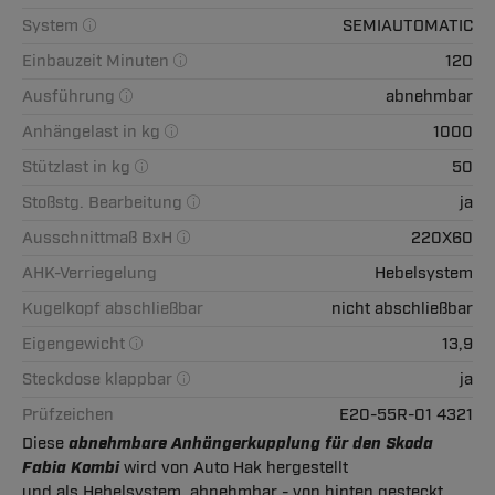
System
SEMIAUTOMATIC
Einbauzeit Minuten
120
Ausführung
abnehmbar
Anhängelast in kg
1000
Stützlast in kg
50
Stoßstg. Bearbeitung
ja
Ausschnittmaß BxH
220X60
AHK-Verriegelung
Hebelsystem
Kugelkopf abschließbar
nicht abschließbar
Eigengewicht
13,9
Steckdose klappbar
ja
Prüfzeichen
E20-55R-01 4321
Diese
abnehmbare Anhängerkupplung für den Skoda
Fabia Kombi
wird von Auto Hak hergestellt
und als Hebelsystem, abnehmbar - von hinten gesteckt