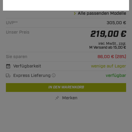
Hinweise beachten
Alle passenden Modelle
UVP**
305,00 €
219,00 €
Unser Preis
inkl. MwSt., zzgl.
M Versand ab 15,00 €
Sie sparen
86,00 € (28%)
Verfügbarkeit
wenige auf Lager
Express Lieferung
verfügbar
IN DEN WARENKORB
Merken