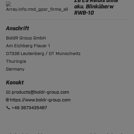
ZB ES Relais ohne
aku. Blinküberw
RWB-10
Anschrift
BoldR Group GmbH
Am Eichberg Flauer 1
07338 Leutenberg / OT Munschwitz
Thuringia
Germany
Konakt
📧
products@boldr-group.com
🌐
https://www.boldr-group.com
📞
+49 3673435487