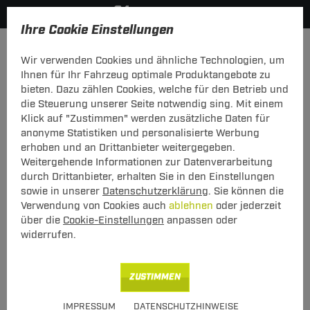
Ihre Cookie Einstellungen
Zurück zur Übersicht
Zubehör
Elektrozubehör
Wir verwenden Cookies und ähnliche Technologien, um
vorheriger Artikel
nächster Artikel
Ihnen für Ihr Fahrzeug optimale Produktangebote zu
bieten. Dazu zählen Cookies, welche für den Betrieb und
Neu
die Steuerung unserer Seite notwendig sing. Mit einem
Klick auf "Zustimmen" werden zusätzliche Daten für
anonyme Statistiken und personalisierte Werbung
ZB ES Relais ohne aku. Blinküberw
erhoben und an Drittanbieter weitergegeben.
RWB-10
Weitergehende Informationen zur Datenverarbeitung
durch Drittanbieter, erhalten Sie in den Einstellungen
ZB ES Relais ohne aku. Blinküberw RWB-10
sowie in unserer
Datenschutzerklärung
. Sie können die
Verwendung von Cookies auch
ablehnen
oder jederzeit
über die
Cookie-Einstellungen
anpassen oder
Art.-Nr.
T24ZT1503-1
widerrufen.
15,00 €
Unser Preis
inkl. MwSt., zzgl.
ZUSTIMMEN
S Versand ab 7,50 €
Verfügbarkeit
Sofort lieferbar
IMPRESSUM
DATENSCHUTZHINWEISE