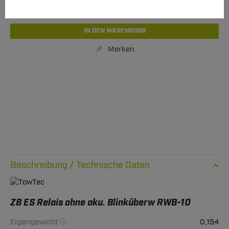
Express Lieferung
verfügbar
IN DEN WARENKORB
Merken
Technische Daten
ZB ES Relais ohne aku. Blinküberw RWB-10
Eigengewicht
0,154