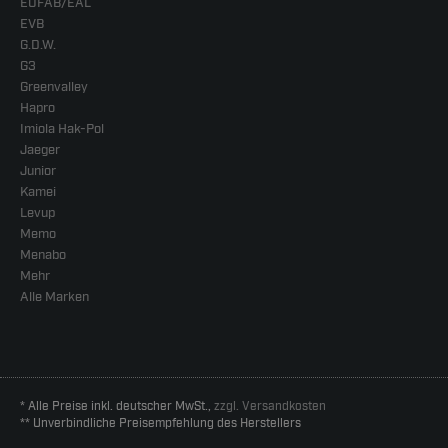
EUFAB/EAL
EVB
G.D.W.
G3
Greenvalley
Hapro
Imiola Hak-Pol
Jaeger
Junior
Kamei
Levup
Memo
Menabo
Mehr
Alle Marken
* Alle Preise inkl. deutscher MwSt.,
zzgl. Versandkosten
** Unverbindliche Preisempfehlung des Herstellers