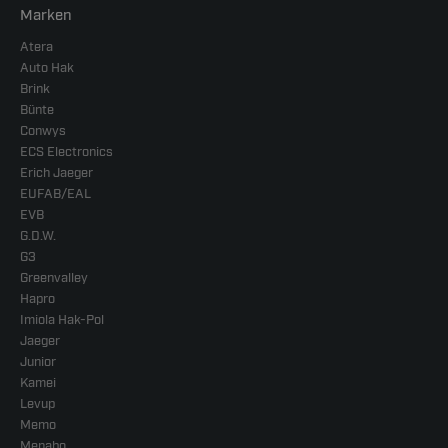
Marken
Atera
Auto Hak
Brink
Bünte
Conwys
ECS Electronics
Erich Jaeger
EUFAB/EAL
EVB
G.D.W.
G3
Greenvalley
Hapro
Imiola Hak-Pol
Jaeger
Junior
Kamei
Levup
Memo
Menabo