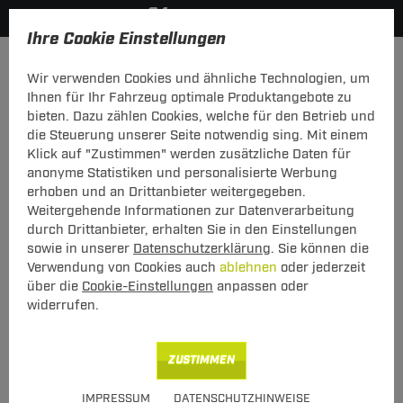
Ihre Cookie Einstellungen
Zurück zur Übersicht
Zubehör
Elektrozubehör
Wir verwenden Cookies und ähnliche Technologien, um
vorheriger Artikel
nächster Artikel
Ihnen für Ihr Fahrzeug optimale Produktangebote zu
bieten. Dazu zählen Cookies, welche für den Betrieb und
die Steuerung unserer Seite notwendig sing. Mit einem
Klick auf "Zustimmen" werden zusätzliche Daten für
anonyme Statistiken und personalisierte Werbung
ZB ES EWS Dauerstrom
erhoben und an Drittanbieter weitergegeben.
Weitergehende Informationen zur Datenverarbeitung
ZB ES EWS Dauerstrom
durch Drittanbieter, erhalten Sie in den Einstellungen
sowie in unserer
Datenschutzerklärung
. Sie können die
Verwendung von Cookies auch
ablehnen
oder jederzeit
Art.-Nr.
T24ZT069-1
über die
Cookie-Einstellungen
anpassen oder
UVP**
32,00 €
widerrufen.
17,00 €
Unser Preis
ZUSTIMMEN
inkl. MwSt., zzgl.
S Versand ab 7,50 €
IMPRESSUM
DATENSCHUTZHINWEISE
Sie sparen
15,00 € (47%)