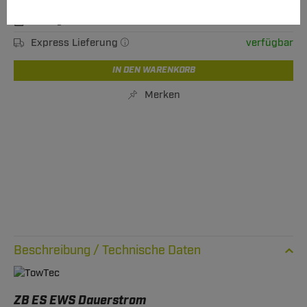
Verfügbarkeit
Sofort lieferbar
Express Lieferung
verfügbar
IN DEN WARENKORB
Merken
Technische Daten
ZB ES EWS Dauerstrom