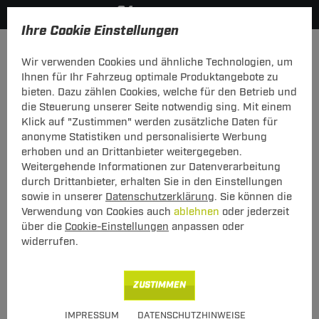
Ihre Cookie Einstellungen
Fahrradträger
Wir verwenden Cookies und ähnliche Technologien, um
Hier geht's zur Fahrzeugübersicht:
Kia Venga
Ihnen für Ihr Fahrzeug optimale Produktangebote zu
bieten. Dazu zählen Cookies, welche für den Betrieb und
die Steuerung unserer Seite notwendig sing. Mit einem
Klick auf "Zustimmen" werden zusätzliche Daten für
anonyme Statistiken und personalisierte Werbung
Heck-Fahrradträger Stand Up 2 für Kia
erhoben und an Drittanbieter weitergegeben.
Venga Typ YN (02.2010 - jetzt)
Weitergehende Informationen zur Datenverarbeitung
durch Drittanbieter, erhalten Sie in den Einstellungen
sowie in unserer
Datenschutzerklärung
. Sie können die
Verwendung von Cookies auch
ablehnen
oder jederzeit
über die
Cookie-Einstellungen
anpassen oder
widerrufen.
Art.-Nr.
T24FT059-33
ZUSTIMMEN
Geeignet für
Kia
Venga
IMPRESSUM
DATENSCHUTZHINWEISE