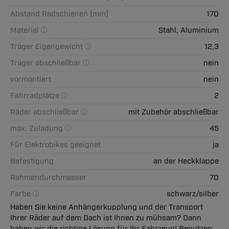
Abstand Radschienen (mm)
170
Material
Stahl, Aluminium
Träger Eigengewicht
12,3
Träger abschließbar
nein
vormontiert
nein
Fahrradplätze
2
Räder abschließbar
mit Zubehör abschließbar
max. Zuladung
45
Für Elektrobikes geeignet
ja
Befestigung
an der Heckklappe
Rahmendurchmesser
70
Farbe
schwarz/silber
Haben Sie keine Anhängerkupplung und der Transport
Ihrer Räder auf dem Dach ist Ihnen zu mühsam? Dann
haben wir die richtige Lösung für Ihr Fahrzeug! Benutzen