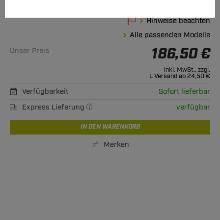
02.2010 - jetzt
Hinweise beachten
Alle passenden Modelle
186,50 €
Unser Preis
inkl. MwSt., zzgl.
L Versand ab 24,50 €
Verfügbarkeit
Sofort lieferbar
Express Lieferung
verfügbar
IN DEN WARENKORB
Merken