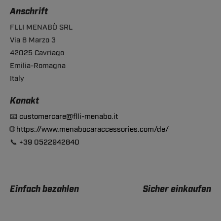
Anschrift
FLLI MENABÒ SRL
Via 8 Marzo 3
42025 Cavriago
Emilia-Romagna
Italy
Konakt
📧
customercare@flli-menabo.it
🌐
https://www.menabocaraccessories.com/de/
📞
+39 0522942840
Einfach bezahlen
Sicher einkaufen