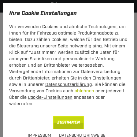
Ihre Cookie Einstellungen
Elektrosätze
Elektrosatz 7-polig
Wir verwenden Cookies und ähnliche Technologien, um
Hier geht's zur Fahrzeugübersicht:
Opel Astra G Cabrio
Ihnen für Ihr Fahrzeug optimale Produktangebote zu
bieten. Dazu zählen Cookies, welche für den Betrieb und
die Steuerung unserer Seite notwendig sing. Mit einem
Klick auf "Zustimmen" werden zusätzliche Daten für
anonyme Statistiken und personalisierte Werbung
Elektrosatz 7-pol. von TowTec: Opel
erhoben und an Drittanbieter weitergegeben.
Astra G Cabrio Typ F67
Weitergehende Informationen zur Datenverarbeitung
durch Drittanbieter, erhalten Sie in den Einstellungen
Universeller 7-poliger Elektrosatz
sowie in unserer
Datenschutzerklärung
. Sie können die
Verwendung von Cookies auch
ablehnen
oder jederzeit
über die
Cookie-Einstellungen
anpassen oder
widerrufen.
Art.-Nr.
T247CAN04-240
Geeignet für
Opel
Astra G Cabrio
ZUSTIMMEN
03.2001 - 03.2006
IMPRESSUM
DATENSCHUTZHINWEISE
Hinweise beachten