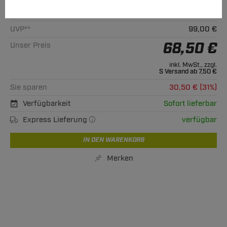
Alle passenden Modelle
UVP**
99,00 €
68,50 €
Unser Preis
inkl. MwSt., zzgl.
S Versand ab 7,50 €
Sie sparen
30,50 € (31%)
Verfügbarkeit
Sofort lieferbar
Express Lieferung
verfügbar
IN DEN WARENKORB
Merken