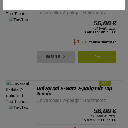
Universal E-Satz 7-polig mit Top
Tronic
Universeller 7-poliger Elektrosatz
56,00 €
inkl. MwSt., zzgl.
S Versand ab 7,50 €
Hinweise beachten
DETAILS
Neu
Universal E-Satz 7-polig mit Top
Tronic
Universeller 7-poliger Elektrosatz
56,00 €
inkl. MwSt., zzgl.
S Versand ab 7,50 €