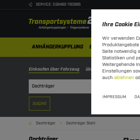
SERVICE: 036482-783985
Ihre Cookie E
Wir verwenden Co
Produktangebote 
ANHÄNGERKUPPLUNG
ELEKTROSÄTZE
DA
Seite notwendig 
Statistiken und 
Weitergehende Inf
Einkaufen über Fahrzeug
über Schlüsselnummer
Einstellungen so
auch
ablehnen
od
IMPRESSUM
DA
SUCHE
Dachträger
Dachträger Stahl
Dachträger