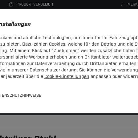
PRODUKTVERGLEICH
MERK
instellungen
okies und ähnliche Technologien, um Ihnen für Ihr Fahrzeug opt
zu bieten. Dazu zählen Cookies, welche für den Betrieb und die 
CHTRÄGER
DACHBOXEN
FAHRRADTRÄGER
ZUBEHÖR
sing. Mit einem Klick auf "Zustimmen" werden zusätzliche Daten
personalisierte Werbung erhoben und an Drittanbieter weitergege
ormationen zur Datenverarbeitung durch Drittanbieter, erhalten 
wie in unserer
Datenschutzerklärung
. Sie können die Verwendung
er jederzeit über die
Cookie-Einstellungen
anpassen oder widerr
TENSCHUTZHINWEISE