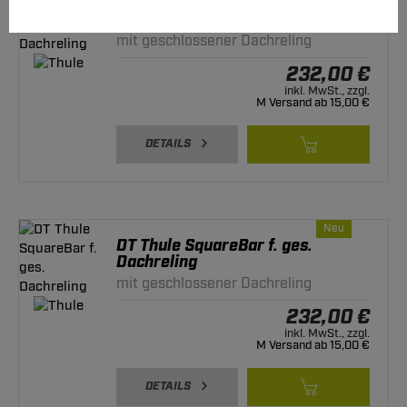
DT Thule SquareBar f. ges.
Dachreling
mit geschlossener Dachreling
232,00 €
inkl. MwSt., zzgl.
M Versand ab 15,00 €
DETAILS
Neu
DT Thule SquareBar f. ges.
Dachreling
mit geschlossener Dachreling
232,00 €
inkl. MwSt., zzgl.
M Versand ab 15,00 €
DETAILS