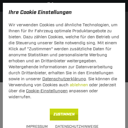
Ihre Cookie Einstellungen
Einkaufen über Fahrzeug
über Schlüsselnummer
Wir verwenden Cookies und ähnliche Technologien, um
Ihnen für Ihr Fahrzeug optimale Produktangebote zu
bieten. Dazu zählen Cookies, welche für den Betrieb und
die Steuerung unserer Seite notwendig sing. Mit einem
Klick auf "Zustimmen" werden zusätzliche Daten für
anonyme Statistiken und personalisierte Werbung
erhoben und an Drittanbieter weitergegeben.
Weitergehende Informationen zur Datenverarbeitung
Meine Fahrzeuge
SUCHE
durch Drittanbieter, erhalten Sie in den Einstellungen
sowie in unserer
Datenschutzerklärung
. Sie können die
Verwendung von Cookies auch
ablehnen
oder jederzeit
Dachträger
Dachträger Stahl
über die
Cookie-Einstellungen
anpassen oder
widerrufen.
KATEGORIEN
Dachträger Stahl
ZUSTIMMEN
Neu
IMPRESSUM
DATENSCHUTZHINWEISE