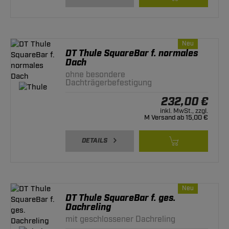
Neu
DT Thule SquareBar f. normales
Dach
ohne besondere
Dachträgerbefestigung
232,00 €
inkl. MwSt., zzgl.
M Versand ab 15,00 €
DETAILS
Neu
DT Thule SquareBar f. ges.
Dachreling
mit geschlossener Dachreling