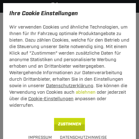
Ihre Cookie Einstellungen
Dachträger
Dachträger Stahl
Wir verwenden Cookies und ähnliche Technologien, um
Hier geht's zur Fahrzeugübersicht:
Audi A4 Avant
Ihnen für Ihr Fahrzeug optimale Produktangebote zu
bieten. Dazu zählen Cookies, welche für den Betrieb und
die Steuerung unserer Seite notwendig sing. Mit einem
Klick auf "Zustimmen" werden zusätzliche Daten für
anonyme Statistiken und personalisierte Werbung
G3 Dachträger Clop Audi A4 Avant
erhoben und an Drittanbieter weitergegeben.
09.2001 - 12.2004
Weitergehende Informationen zur Datenverarbeitung
durch Drittanbieter, erhalten Sie in den Einstellungen
mit offener Dachreling
sowie in unserer
Datenschutzerklärung
. Sie können die
Verwendung von Cookies auch
ablehnen
oder jederzeit
über die
Cookie-Einstellungen
anpassen oder
widerrufen.
ZUSTIMMEN
Art.-Nr.
T24DATR6629-6
IMPRESSUM
DATENSCHUTZHINWEISE