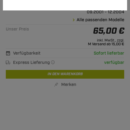
Geeignet für
Audi
A4 Avant
09.2001 - 12.2004
Alle passenden Modelle
65,00 €
Unser Preis
inkl. MwSt., zzgl.
M Versand ab 15,00 €
Verfügbarkeit
Sofort lieferbar
Express Lieferung
verfügbar
IN DEN WARENKORB
Merken