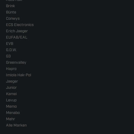
Brink
Bünte
Conwys
ECS Electronics
Erich Jaeger
EUFAB/EAL
EVB
G.D.W.
G3
Greenvalley
Hapro
Imiola Hak-Pol
Jaeger
Junior
Kamei
Levup
Memo
Menabo
Mehr
Alle Marken