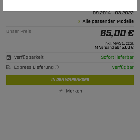
Geeignet für
Ford
Mondeo Turnier (Kombi)
09.2014 - 03.2022
Alle passenden Modelle
65,00 €
Unser Preis
inkl. MwSt., zzgl.
M Versand ab 15,00 €
Verfügbarkeit
Sofort lieferbar
Express Lieferung
verfügbar
IN DEN WARENKORB
Merken