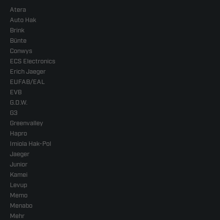
Atera
Auto Hak
Brink
Bünte
Conwys
ECS Electronics
Erich Jaeger
EUFAB/EAL
EVB
G.D.W.
G3
Greenvalley
Hapro
Imiola Hak-Pol
Jaeger
Junior
Kamei
Levup
Memo
Menabo
Mehr