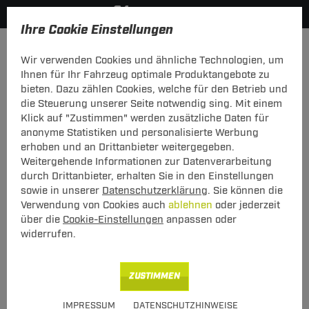
Ihre Cookie Einstellungen
Dachträger
Dachträger Stahl
Wir verwenden Cookies und ähnliche Technologien, um
Hier geht's zur Fahrzeugübersicht:
Ford Mondeo Turnier (Kombi)
Ihnen für Ihr Fahrzeug optimale Produktangebote zu
bieten. Dazu zählen Cookies, welche für den Betrieb und
die Steuerung unserer Seite notwendig sing. Mit einem
Klick auf "Zustimmen" werden zusätzliche Daten für
anonyme Statistiken und personalisierte Werbung
G3 Dachträger Clop Ford Mondeo
erhoben und an Drittanbieter weitergegeben.
Turnier (Kombi) 09.2014 - 03.2022
Weitergehende Informationen zur Datenverarbeitung
durch Drittanbieter, erhalten Sie in den Einstellungen
mit geschlossener Dachreling
sowie in unserer
Datenschutzerklärung
. Sie können die
Verwendung von Cookies auch
ablehnen
oder jederzeit
über die
Cookie-Einstellungen
anpassen oder
widerrufen.
ZUSTIMMEN
Art.-Nr.
T24DATR6630-66
IMPRESSUM
DATENSCHUTZHINWEISE