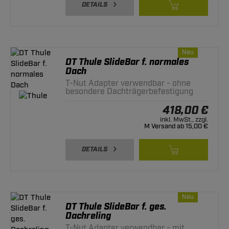
DETAILS
Neu
DT Thule SlideBar f. normales
Dach
T-Nut Adapter verwendbar - ohne
besondere Dachträgerbefestigung
418,00 €
inkl. MwSt., zzgl.
M Versand ab 15,00 €
DETAILS
Neu
DT Thule SlideBar f. ges.
Dachreling
T-Nut Adapter verwendbar - mit