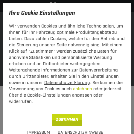
Ihre Cookie Einstellungen
Einkaufen über Fahrzeug
über Schlüsselnummer
Wir verwenden Cookies und ähnliche Technologien, um
Ihnen für Ihr Fahrzeug optimale Produktangebote zu
bieten. Dazu zählen Cookies, welche für den Betrieb und
die Steuerung unserer Seite notwendig sing. Mit einem
Klick auf "Zustimmen" werden zusätzliche Daten für
anonyme Statistiken und personalisierte Werbung
erhoben und an Drittanbieter weitergegeben.
Weitergehende Informationen zur Datenverarbeitung
Meine Fahrzeuge
SUCHE
durch Drittanbieter, erhalten Sie in den Einstellungen
sowie in unserer
Datenschutzerklärung
. Sie können die
Verwendung von Cookies auch
ablehnen
oder jederzeit
Dachträger
Dachträger Aluminium
über die
Cookie-Einstellungen
anpassen oder
widerrufen.
KATEGORIEN
Dachträger Aluminium
ZUSTIMMEN
Neu
IMPRESSUM
DATENSCHUTZHINWEISE