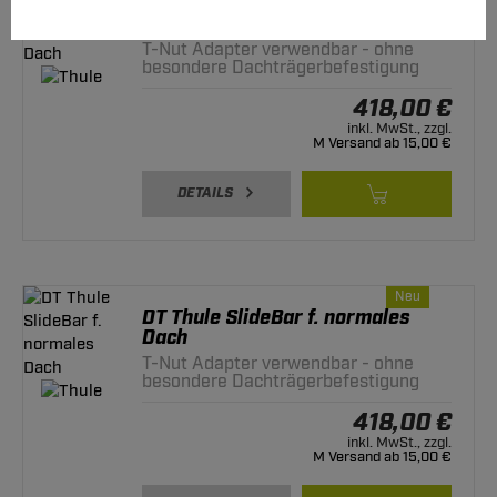
DT Thule SlideBar f. normales
Dach
T-Nut Adapter verwendbar - ohne
besondere Dachträgerbefestigung
418,00 €
inkl. MwSt., zzgl.
M Versand ab 15,00 €
DETAILS
Neu
DT Thule SlideBar f. normales
Dach
T-Nut Adapter verwendbar - ohne
besondere Dachträgerbefestigung
418,00 €
inkl. MwSt., zzgl.
M Versand ab 15,00 €