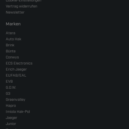
Cookie-Einstellungen
Vertrag widerrufen
Newsletter
Marken
Atera
Auto Hak
Brink
Bünte
Conwys
ECS Electronics
Erich Jaeger
EUFAB/EAL
EVB
G.D.W.
G3
Greenvalley
Hapro
Imiola Hak-Pol
Jaeger
Junior