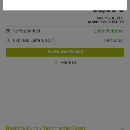
60,00 €
Unser Preis
inkl. MwSt., zzgl.
M Versand ab 15,00 €
Verfügbarkeit
Sofort lieferbar
Express Lieferung
verfügbar
IN DEN WARENKORB
Merken
Technische Daten