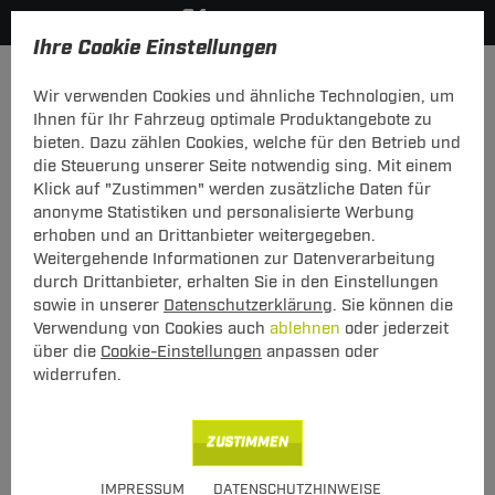
Ihre Cookie Einstellungen
Dachträger
Dachträger Aluminium
Wir verwenden Cookies und ähnliche Technologien, um
Hier geht's zur Fahrzeugübersicht:
Ihnen für Ihr Fahrzeug optimale Produktangebote zu
bieten. Dazu zählen Cookies, welche für den Betrieb und
die Steuerung unserer Seite notwendig sing. Mit einem
Klick auf "Zustimmen" werden zusätzliche Daten für
anonyme Statistiken und personalisierte Werbung
Menabo Dachträger Sherman Chevrolet
erhoben und an Drittanbieter weitergegeben.
Cruze
Weitergehende Informationen zur Datenverarbeitung
durch Drittanbieter, erhalten Sie in den Einstellungen
T-Nut Adapter verwendbar - mit offener
sowie in unserer
Datenschutzerklärung
. Sie können die
Dachreling
Verwendung von Cookies auch
ablehnen
oder jederzeit
über die
Cookie-Einstellungen
anpassen oder
widerrufen.
ZUSTIMMEN
Art.-Nr.
T24DATR5135-15
IMPRESSUM
DATENSCHUTZHINWEISE