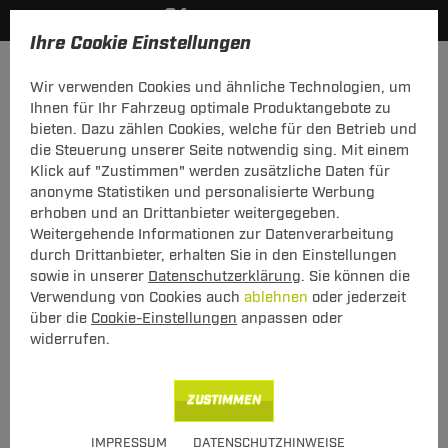
Ihre Cookie Einstellungen
Anhängerkupplung-finden-nach-Hersteller
Mitsubishi
Gr
Wir verwenden Cookies und ähnliche Technologien, um
MODELÜBERSICHT
Ihnen für Ihr Fahrzeug optimale Produktangebote zu
bieten. Dazu zählen Cookies, welche für den Betrieb und
PKW-Kupplungskonfigurator
die Steuerung unserer Seite notwendig sing. Mit einem
Klick auf "Zustimmen" werden zusätzliche Daten für
Die folgende Auflistung schützt Sie und andere in Ihrer
anonyme Statistiken und personalisierte Werbung
Umgebung und ermöglicht ein unbeschwertes
erhoben und an Drittanbieter weitergegeben.
Urlaubserlebnis.
Weitergehende Informationen zur Datenverarbeitung
durch Drittanbieter, erhalten Sie in den Einstellungen
sowie in unserer
Datenschutzerklärung
. Sie können die
1
2
3
Verwendung von Cookies auch
ablehnen
oder jederzeit
Hersteller
Modell
Typ
über die
Cookie-Einstellungen
anpassen oder
widerrufen.
Anhängerkupplung und Elektrosatz für den
ZUSTIMMEN
Mitsubishi Grandis finden.
IMPRESSUM
DATENSCHUTZHINWEISE