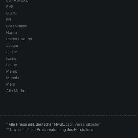
EUFAB/EAL
EVB
G.D.W.
G3
Greenvalley
Hapro
Imiola Hak-Pol
Jaeger
Junior
Kamei
Levup
Memo
Menabo
Mehr
Alle Marken
* Alle Preise inkl. deutscher MwSt.,
zzgl. Versandkosten
** Unverbindliche Preisempfehlung des Herstellers